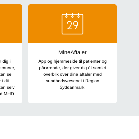
MineAftaler
 dig i
App og hjemmeside til patienter og
ommuner,
pårørende, der giver dig ét samlet
kan se
overblik over dine aftaler med
i dit
sundhedsvæsenet i Region
an selv
Syddanmark.
d MitID.