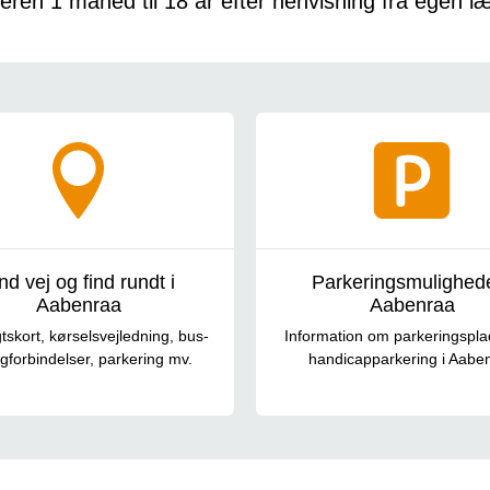
eren 1 måned til 18 år efter henvisning fra egen l
nd vej og find rundt i
Parkeringsmulighede
Aabenraa
Aabenraa
tskort, kørselsvejledning, bus-
Information om parkeringspla
gforbindelser, parkering mv.
handicapparkering i Aabe