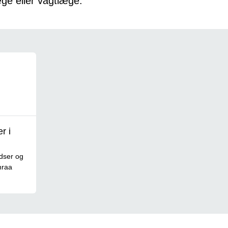
æge eller vagtlæge.
r i
dser og
nraa