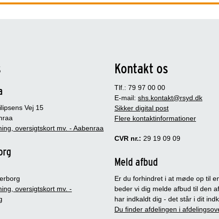
s
Kontakt os
Tlf.: 79 97 00 00
a
E-mail:
shs.kontakt@rsyd.dk
lipsens Vej 15
Sikker digital post
nraa
Flere kontaktinformationer
ing, oversigtskort mv. - Aabenraa
CVR nr.:
29 19 09 09
org
Meld afbud
erborg
Er du forhindret i at møde op til en
ing, oversigtskort mv. -
beder vi dig melde afbud til den a
g
har indkaldt dig - det står i dit in
Du finder afdelingen i afdelingsov