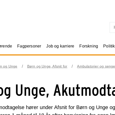
Skip til primært indhold
rørende
Fagpersoner
Job og karriere
Forskning
Politik
n og Unge
Børn og Unge, Afsnit for
Ambulatorier og senge
og Unge, Akutmodt
odtagelse hører under Afsnit for Børn og Unge o