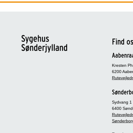
Find o
Aabenra
Kresten Phi
6200 Aabe
Rutevejledn
Sønderb
Sydvang 1
6400 Sønd
Rutevejledn
Sønderbor