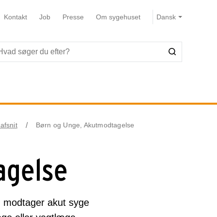
Kontakt
Job
Presse
Om sygehuset
afsnit
Børn og Unge, Akutmodtagelse
agelse
g modtager akut syge