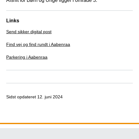
Afsnit for Børn og Unge ligger i område 3.
Links
Send sikker digital post
Find vej og find rundt i Aabenraa
Parkering i Aabenraa
Sidst opdateret
12. juni 2024