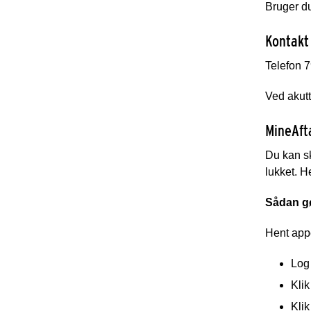
Bruger d
Kontakt
Telefon 7
Ved akutt
MineAft
Du kan sk
lukket. H
Sådan gør
Hent appe
Log
Klik
Klik