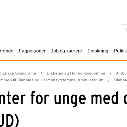
Skip til primært indhold
rørende
Fagpersoner
Job og karriere
Forskning
Politik
dicinske Sygdomme
Diabetes og Hormonsygdomme
Ambul
ommen til Diabetes og Hormonsygdomme, Ambulatorium
Diabet
nter for unge med 
UD)