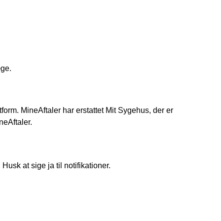
æge.
tform. MineAftaler har erstattet Mit Sygehus, der er
neAftaler.
sk at sige ja til notifikationer.