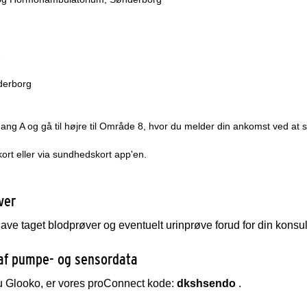
1
derborg
ang A og gå til højre til Område 8, hvor du melder din ankomst ved at 
rt eller via sundhedskort app'en.
ver
ave taget blodprøver og eventuelt urinprøve forud for din konsult
af pumpe- og sensordata
u Glooko, er vores proConnect kode:
dkshsendo
.