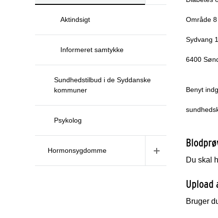
Aktindsigt
Område 8
Sydvang 
Informeret samtykke
6400 Søn
Sundhedstilbud i de Syddanske
Benyt indg
kommuner
sundhedsko
Psykolog
Blodprø
Hormonsygdomme
Du skal h
Upload 
Bruger d