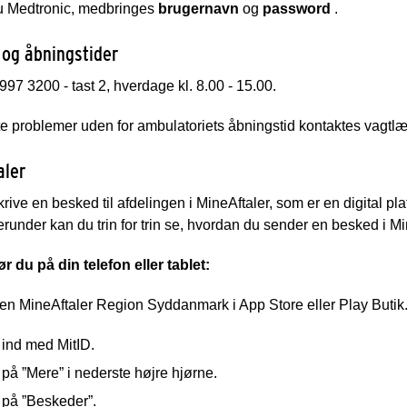
u Medtronic, medbringes
brugernavn
og
password
.
 og åbningstider
997 3200 - tast 2, hverdage kl. 8.00 - 15.00.
e problemer uden for ambulatoriets åbningstid kontaktes vagtl
aler
rive en besked til afdelingen i MineAftaler, som er en digital pla
erunder kan du trin for trin se, hvordan du sender en besked i Mi
 du på din telefon eller tablet:
n MineAftaler Region Syddanmark i App Store eller Play Butik. Hu
 ind med MitID.
 på ”Mere” i nederste højre hjørne.
 på ”Beskeder”.