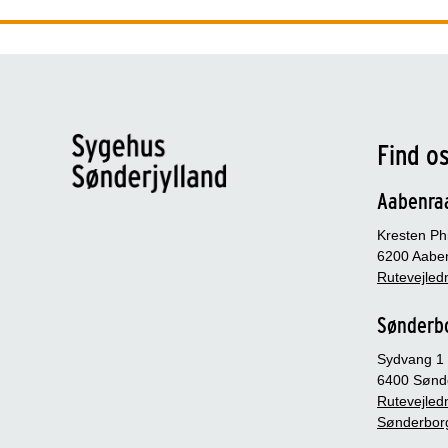
Find o
Aabenra
Kresten Phi
6200 Aabe
Rutevejledn
Sønderb
Sydvang 1
6400 Sønd
Rutevejledn
Sønderbor