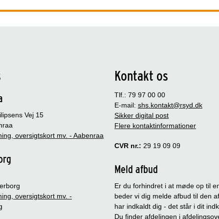
s
Kontakt os
Tlf.: 79 97 00 00
a
E-mail:
shs.kontakt@rsyd.dk
lipsens Vej 15
Sikker digital post
nraa
Flere kontaktinformationer
ing, oversigtskort mv. - Aabenraa
CVR nr.:
29 19 09 09
org
Meld afbud
erborg
Er du forhindret i at møde op til en
ing, oversigtskort mv. -
beder vi dig melde afbud til den a
g
har indkaldt dig - det står i dit in
Du finder afdelingen i afdelingsov