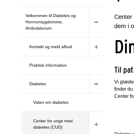
Velkommen til Diabetes og
Center 
Hormonsygdomme,
dem i o
Ambulatorium
Di
Kontakt og meld afbud
Praktisk information
Til pa
Vi glæder
Diabetes
finder du
Center f
Viden om diabetes
Mød
Center for unge med
diabetes (CUD)
Diabetes 