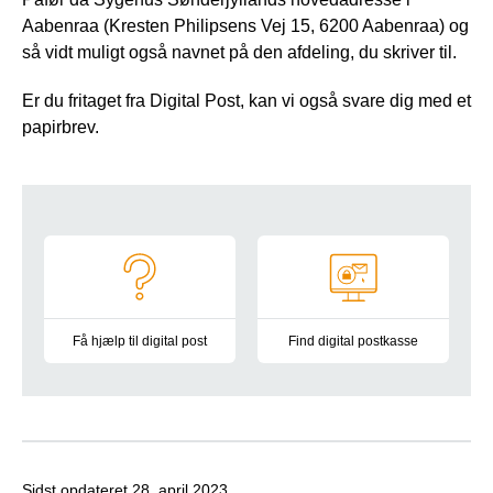
Aabenraa (Kresten Philipsens Vej 15, 6200 Aabenraa) og
så vidt muligt også navnet på den afdeling, du skriver til.
Er du fritaget fra Digital Post, kan vi også svare dig med et
papirbrev.
Navigation
Få hjælp til digital post
Find digital postkasse
Vejledninger og informationsmateriale
På Borger.dk finder du alle syge
Sidst opdateret
28. april 2023