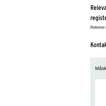
Releva
regist
Rekvirer 
Konta
Måske