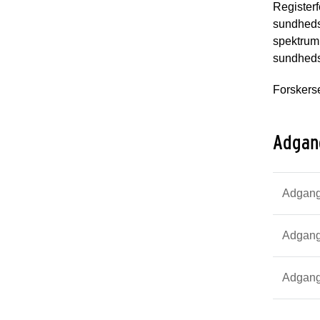
Registerf
sundhedsr
spektrum 
sundheds
Forskerse
Adgang
Adgang 
Adgang 
Adgang 