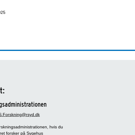
025
t:
gsadministrationen
.Forskning@rsyd.dk
rskningsadministrationen, hvis du
ret forsker på Sygehus