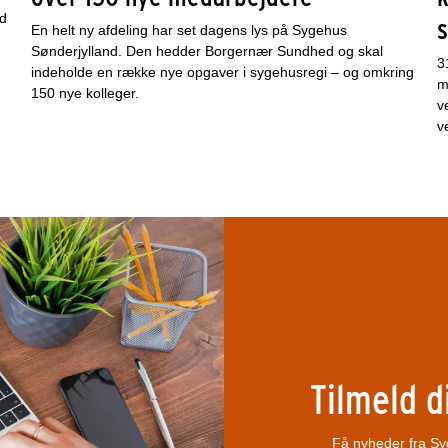
nd
En helt ny afdeling har set dagens lys på Sygehus
Sønderjylland. Den hedder Borgernær Sundhed og skal
3
indeholde en række nye opgaver i sygehusregi – og omkring
m
150 nye kolleger.
v
v
Tilmeld d
Få nyheder fra Syg