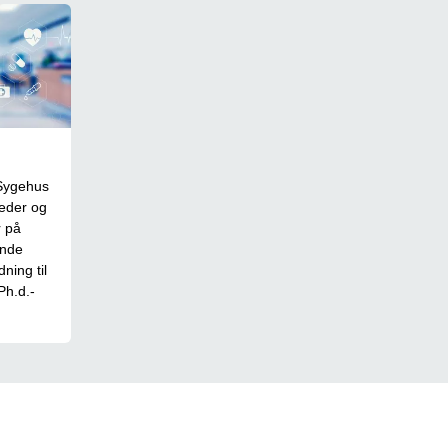
 Sygehus
eder og
r på
inde
ning til
Ph.d.-