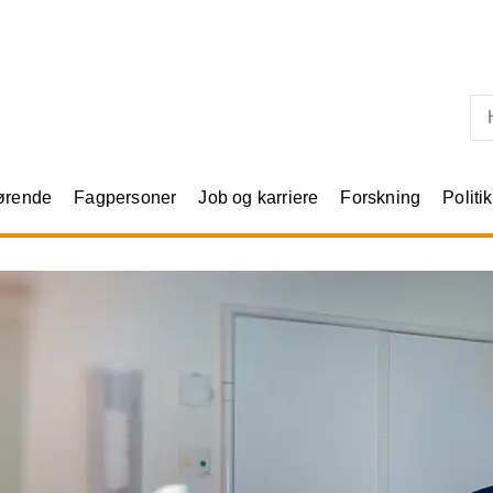
Skip til primært indhold
rørende
Fagpersoner
Job og karriere
Forskning
Politik