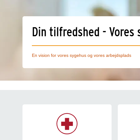
Din tilfredshed - Vores 
En vision for vores sygehus og vores arbejdsplads
Card - Genveje