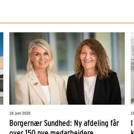
18. juni 2026
1
Borgernær Sundhed: Ny afdeling får
I
over 150 nye medarbejdere
k