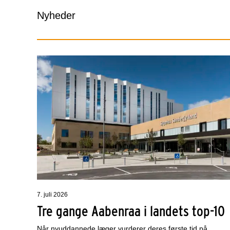
Nyheder
7. juli 2026
Tre gange Aabenraa i landets top-10
Når nyuddannede læger vurderer deres første tid på