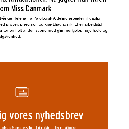
som Miss Danmark
1-årige Helena fra Patologisk Afdeling arbejder til daglig
ed prøver, præcision og kræftdiagnostik. Efter arbejdstid
enter en helt anden scene med glimmerkjoler, høje hæle og
elgørenhed.
ig vores nyhedsbrev
ehus Sønderjylland direkte i din mailboks.