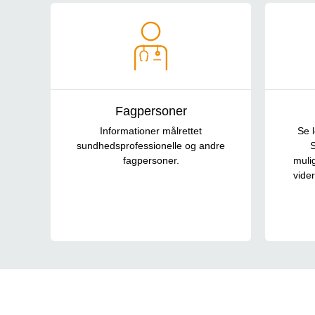
Anden navigation
Fagpersoner
Informationer målrettet
Se l
sundhedsprofessionelle og andre
S
fagpersoner.
muli
vide