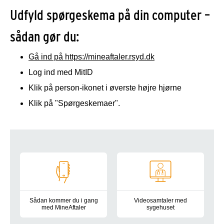
Udfyld spørgeskema på din computer –
sådan gør du:
Gå ind på https://mineaftaler.rsyd.dk
Log ind med MitID
Klik på person-ikonet i øverste højre hjørne
Klik på "Spørgeskemaer".
Genveje
Sådan kommer du i gang
Videosamtaler med
med MineAftaler
sygehuset
Du kan bruge MineAftaler på din telefon eller tablet, når du 
Her kan du læse, hvordan du br