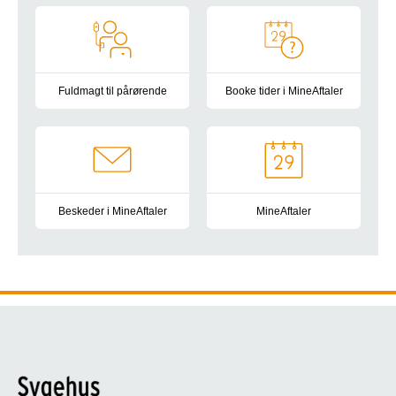
Fuldmagt til pårørende
Booke tider i MineAftaler
Her kan du læse, hvordan du giver dine pårørende fuldmagt til 
Her kan du læse, hvordan du sel
Beskeder i MineAftaler
MineAftaler
Her kan du læse, hvordan du sender og modtager beskeder i 
MineAftaler er en app og hjemm