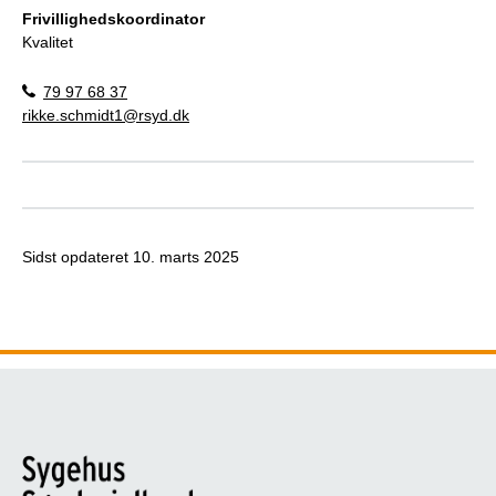
Frivillighedskoordinator
Kvalitet
79 97 68 37
rikke.schmidt1@rsyd.dk
Sidst opdateret
10. marts 2025