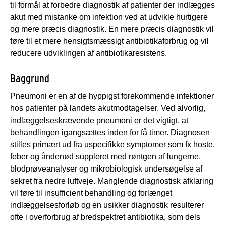
til formål at forbedre diagnostik af patienter der indlægges
akut med mistanke om infektion ved at udvikle hurtigere
og mere præcis diagnostik. En mere præcis diagnostik vil
føre til et mere hensigtsmæssigt antibiotikaforbrug og vil
reducere udviklingen af antibiotikaresistens.
Baggrund
Pneumoni er en af de hyppigst forekommende infektioner
hos patienter på landets akutmodtagelser. Ved alvorlig,
indlæggelseskrævende pneumoni er det vigtigt, at
behandlingen igangsættes inden for få timer. Diagnosen
stilles primært ud fra uspecifikke symptomer som fx hoste,
feber og åndenød suppleret med røntgen af lungerne,
blodprøveanalyser og mikrobiologisk undersøgelse af
sekret fra nedre luftveje. Manglende diagnostisk afklaring
vil føre til insufficient behandling og forlænget
indlæggelsesforløb og en usikker diagnostik resulterer
ofte i overforbrug af bredspektret antibiotika, som dels