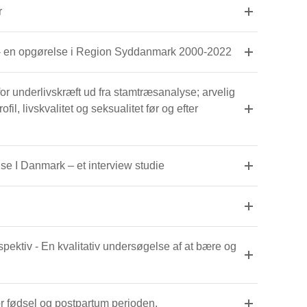
r
ke - en opgørelse i Region Syddanmark 2000-2022
for underlivskræft ud fra stamtræsanalyse; arvelig
l, livskvalitet og seksualitet før og efter
e I Danmark – et interview studie
pektiv - En kvalitativ undersøgelse af at bære og
r fødsel og postpartum perioden.