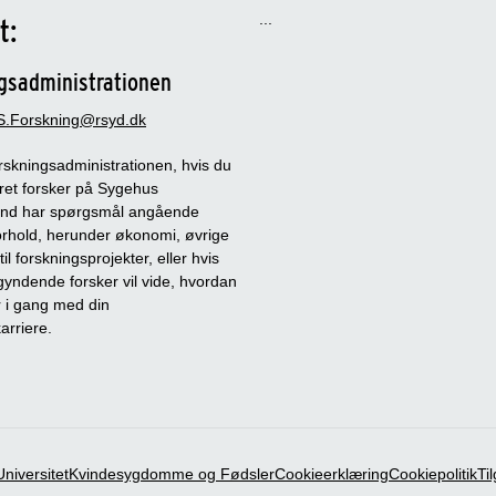
...
t:
gsadministrationen
.Forskning@rsyd.dk
rskningsadministrationen, hvis du
ret forsker på Sygehus
and har spørgsmål angående
forhold, herunder økonomi, øvrige
il forskningsprojekter, eller hvis
yndende forsker vil vide, hvordan
i gang med din
arriere.
niversitet
Kvindesygdomme og Fødsler
Cookieerklæring
Cookiepolitik
Ti