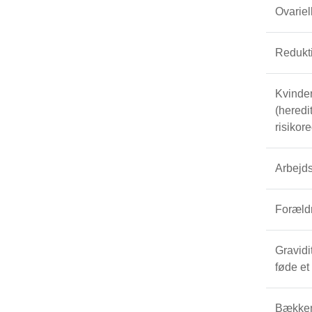
Ovariel
Redukti
Kvinder
(heredi
risikor
Arbejds
Forældr
Gravidi
føde et
Bækkenb