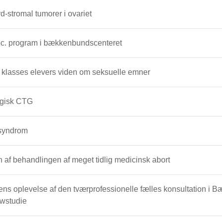
d-stromal tumorer i ovariet
oc. program i bækkenbundscenteret
 klasses elevers viden om seksuelle emner
ogisk CTG
 syndrom
Effekten af behandlingen af meget tidlig medicinsk abort
ens oplevelse af den tværprofessionelle fælles konsultation i Bæ
ewstudie