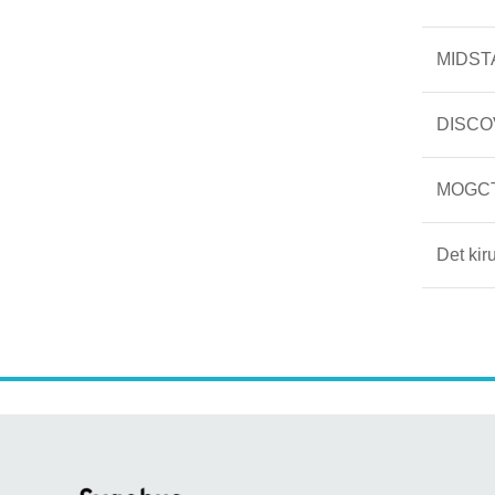
MIDSTA
DISCOV
MOGCT 
Det kir