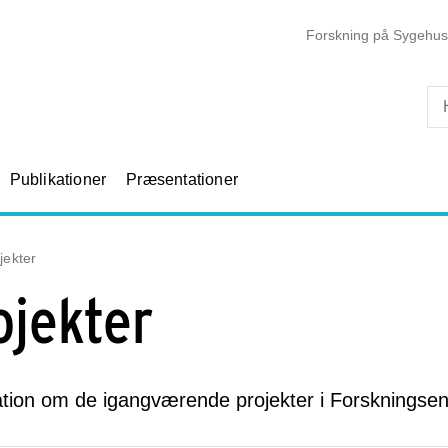
Skip til primært indhold
Forskning på Sygehus
Publikationer
Præsentationer
jekter
ojekter
ation om de igangværende projekter i Forsknings