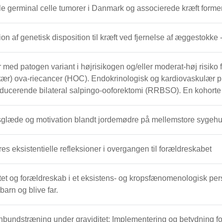
le germinal celle tumorer i Danmark og associerede kræft forme
on af genetisk disposition til kræft ved fjernelse af æggestok
 med patogen variant i højrisikogen og/eller moderat-høj risiko 
tær) ova-riecancer (HOC). Endokrinologisk og kardiovaskulær profi
educerende bilateral salpingo-ooforektomi (RRBSO). En kohorte
glæde og motivation blandt jordemødre på mellemstore sygehus
es eksistentielle refleksioner i overgangen til forældreskabet
tet og forældreskab i et eksistens- og kropsfænomenologisk pers
 barn og blive far.
undstræning under graviditet: Implementering og betydning fo