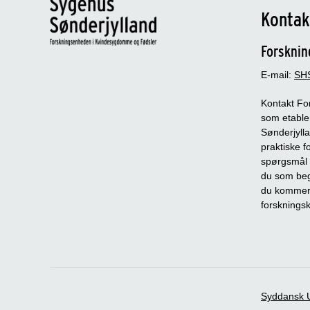
Kontak
Forsknin
E-mail:
SHS
Kontakt Fo
som etable
Sønderjyll
praktiske 
spørgsmål t
du som beg
du kommer 
forskningsk
Syddansk U