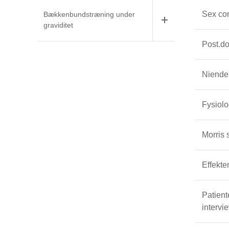
Sex cor
Bækkenbundstræning under
graviditet
Post.d
Niende
Fysiol
Morris
Patient
intervi