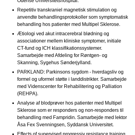
Odense Universitetshospital.
Repetitiv transkraniel magnetisk stimulation og
anvendte behandlingsprotokoller som symptomatisk
behandling hos patienter med Multipel Sklerose.
Ætiologi ved akut intracerebral blødning og
associationer mellem kliniske symptomer, initiale
CT-fund og ICH klassifikationssystemer.
Samarbejde med Afdeling for Røntgen- og
Skanning, Sygehus Sønderjylland.
PARKLAND: Parkinsons sygdom - hverdagsliv og
formel og uformel støtte i landdistrikter. Samarbejde
med Videnscenter for Rehabilitering og Palliation
(REHPA).
Analyse af blodprøver hos patienter med Multipel
Sklerose som er responders og non-responders til
behandling med Fampridin. Samarbejde med lektor
Åsa Fex Svenningsen, Syddansk Universitet.
Effects of supervised progressiv resistance training