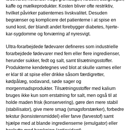
kaffe og mælkeprodukter. Kosten bliver ofte restriktiv,
hvilket påvirker patienternes livskvalitet. Desuden
begrænser og komplicere det patienterne i at spise en
sund kost, der blandt andet forebygger diabetes, hjerte-
kar-sygdomme og forværring af nyresvigt.
Ultra-forarbejdede fødevarer defineres som industrielle
forarbejdede fødevarer med fem eller flere ingredienser,
herunder sukker, fedt og salt, samt tilsætningsstoffer.
Produkterne kendetegnes ved blot at skulle varmes eller
er klar til at spise eller drikke såsom færdigretter,
kødpålæg, sodavand, søde sager og
morgenmadsprodukter. Tilsætningsstoffer med kalium
bruges ikke kun som erstatning for salt, men også til at
holde maden frisk (konservering), gøre den mere stabil
(stabilisator), give mere smag (smagsforstærker), forbedre
tekstur (konsistensmiddel) eller farve (farvestof) samt
hjælpe med at blande ingredienserne (emulgator) eller