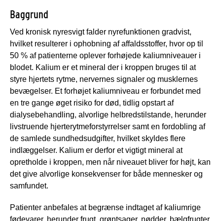
Baggrund
Ved kronisk nyresvigt falder nyrefunktionen gradvist,
hvilket resulterer i ophobning af affaldsstoffer, hvor op til
50 % af patienterne oplever forhøjede kaliumniveauer i
blodet. Kalium er et mineral der i kroppen bruges til at
styre hjertets rytme, nervernes signaler og musklernes
bevægelser. Et forhøjet kaliumniveau er forbundet med
en tre gange øget risiko for død, tidlig opstart af
dialysebehandling, alvorlige helbredstilstande, herunder
livstruende hjerterytmeforstyrrelser samt en fordobling af
de samlede sundhedsudgifter, hvilket skyldes flere
indlæggelser. Kalium er derfor et vigtigt mineral at
opretholde i kroppen, men når niveauet bliver for højt, kan
det give alvorlige konsekvenser for både mennesker og
samfundet.
Patienter anbefales at begrænse indtaget af kaliumrige
fødevarer, herunder frugt, grøntsager, nødder, bælgfrugter,