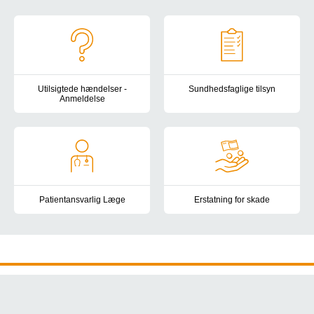
Patientsikkerhed
Utilsigtede hændelser -
Sundhedsfaglige tilsyn
Anmeldelse
Rapporter fra tilsynsbesøg på S
Har du oplevet en utilsigtet hændelse (UTH) på sygehuset, kan d
Patientansvarlig Læge
Erstatning for skade
Den patientansvarlige læge har det overordnede ansvar og overbli
Du har mulighed for at søge ers