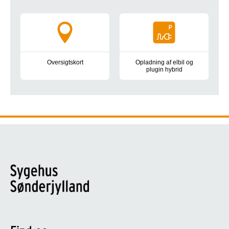
Oversigtskort
Opladning af elbil og
plugin hybrid
Hent oversigtskort med afdelinger, områdenumre, indgange og
Der er ladestandere på parker