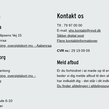
s
Kontakt os
Tlf.: 79 97 00 00
a
E-mail:
shs.kontakt@rsyd.dk
lipsens Vej 15
Sikker digital post
nraa
Flere kontaktinformationer
ing, oversigtskort mv. - Aabenraa
CVR nr.:
29 19 09 09
org
Meld afbud
erborg
Er du forhindret i at møde op til en
ing, oversigtskort mv. -
beder vi dig melde afbud til den a
g
har indkaldt dig - det står i dit in
Du finder afdelingen i afdelingsov
ade 6-10
er