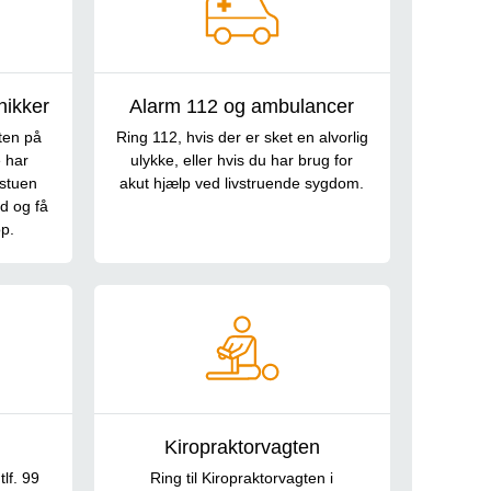
nikker
Alarm 112 og ambulancer
ten på
Ring 112, hvis der er sket en alvorlig
e har
ulykke, eller hvis du har brug for
estuen
akut hjælp ved livstruende sygdom.
id og få
p.
Kiropraktorvagten
lf. 99
Ring til Kiropraktorvagten i