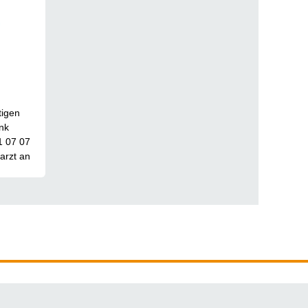
tigen
ank
1 07 07
arzt an