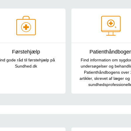
p til selvhjælp
Førstehjælp
Patienthåndboge
ind gode råd til førstehjælp på
Find information om sygd
Sundhed.dk
undersøgelser og behandli
Patienthåndbogens over
artikler, skrevet af læger o
sundhedsprofessionell
nlandsk