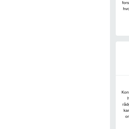
for
hvo
Kont
råd
ka
o