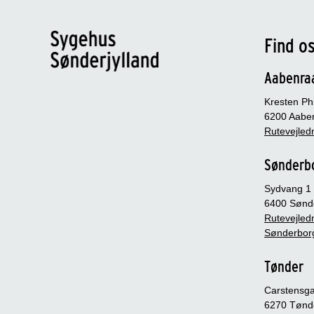
Find o
Aabenra
Kresten Phi
6200 Aabe
Rutevejledn
Sønderb
Sydvang 1
6400 Sønd
Rutevejledn
Sønderbor
Tønder
Carstensg
6270 Tønd