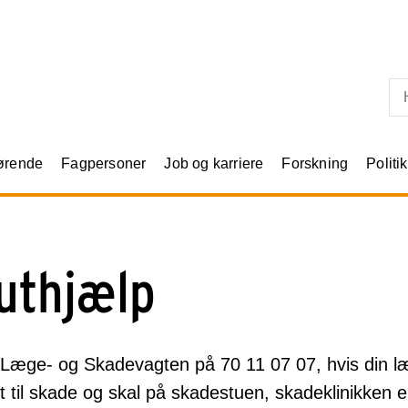
Skip til primært indhold
rørende
Fagpersoner
Job og karriere
Forskning
Politik
uthjælp
l Læge- og Skadevagten på 70 11 07 07, hvis din læ
til skade og skal på skadestuen, skadeklinikken el