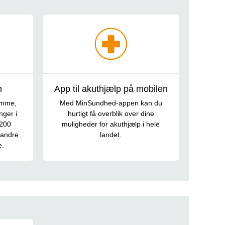
n
App til akuthjælp på mobilen
omme,
Med MinSundhed-appen kan du
nger i
hurtigt få overblik over dine
 200
muligheder for akuthjælp i hele
g andre
landet.
e.