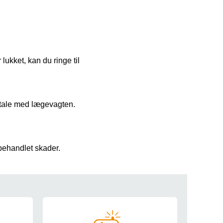
ukket, kan du ringe til
l tale med lægevagten.
behandlet skader.