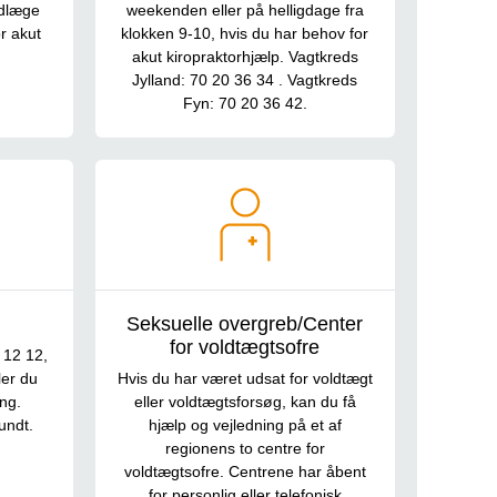
ndlæge
weekenden eller på helligdage fra
r akut
klokken 9-10, hvis du har behov for
akut kiropraktorhjælp. Vagtkreds
Jylland: 70 20 36 34 . Vagtkreds
Fyn: 70 20 36 42.
Seksuelle overgreb/Center
for voldtægtsofre
2 12 12,
ler du
Hvis du har været udsat for voldtægt
ing.
eller voldtægtsforsøg, kan du få
ndt.​
hjælp og vejledning på et af
regionens to centre for
voldtægtsofre. Centrene har åbent
for personlig eller telefonisk