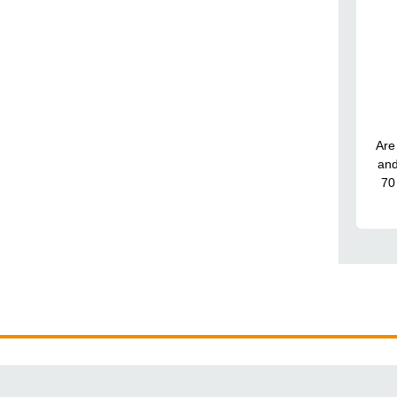
Are 
and
70