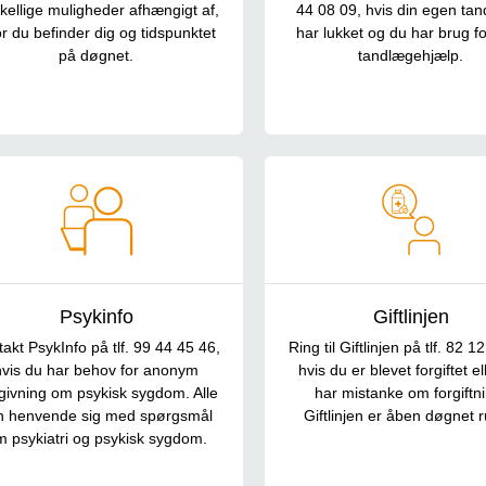
skellige muligheder afhængigt af,
44 08 09, hvis din egen ta
r du befinder dig og tidspunktet
har lukket og du har brug fo
på døgnet.
tandlægehjælp.
Psykinfo
Giftlinjen
akt PsykInfo på tlf. 99 44 45 46,
Ring til Giftlinjen på tlf. 82 1
hvis du har behov for anonym
hvis du er blevet forgiftet el
givning om psykisk sygdom. Alle
har mistanke om forgiftn
n henvende sig med spørgsmål
Giftlinjen er åben døgnet ru
m psykiatri og psykisk sygdom.