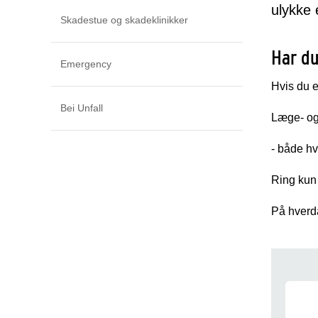
ulykke 
Skadestue og skadeklinikker
Har du
Emergency
Hvis du e
Bei Unfall
Læge- og
- både hv
Ring kun
På hverda
Gen