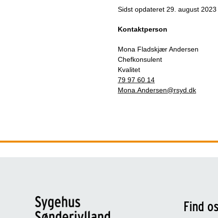
Sidst opdateret
29. august 2023
Kontaktperson
Mona Fladskjær Andersen
Chefkonsulent
Kvalitet
79 97 60 14
Mona.Andersen@rsyd.dk
Find o