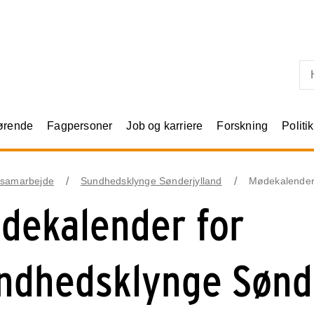
Skip til primært indhold
rørende
Fagpersoner
Job og karriere
Forskning
Politik
samarbejde
Sundhedsklynge Sønderjylland
Mødekalende
dekalender for
ndhedsklynge Sønde