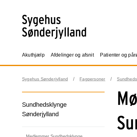
Akuthjælp
Afdelinger og afsnit
Patienter og på
Sygehus Sønderjylland
Fagpersoner
Sundheds
Mø
Sundhedsklynge
Sønderjylland
Su
Medlemmer Sundhedsklynge