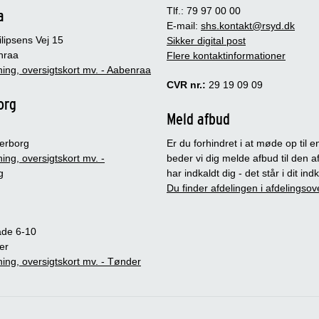
Tlf.: 79 97 00 00
a
E-mail:
shs.kontakt@rsyd.dk
lipsens Vej 15
Sikker digital post
nraa
Flere kontaktinformationer
ing, oversigtskort mv. - Aabenraa
CVR nr.:
29 19 09 09
org
Meld afbud
erborg
Er du forhindret i at møde op til en
ing, oversigtskort mv. -
beder vi dig melde afbud til den a
g
har indkaldt dig - det står i dit in
Du finder afdelingen i afdelingsov
ade 6-10
er
ing, oversigtskort mv. - Tønder