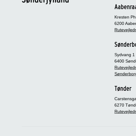
Aabenra
Kresten Phi
6200 Aabe
Rutevejledn
Sønderb
Sydvang 1
6400 Sønd
Rutevejledn
Sønderbor
Tønder
Carstensg
6270 Tønd
Rutevejledn