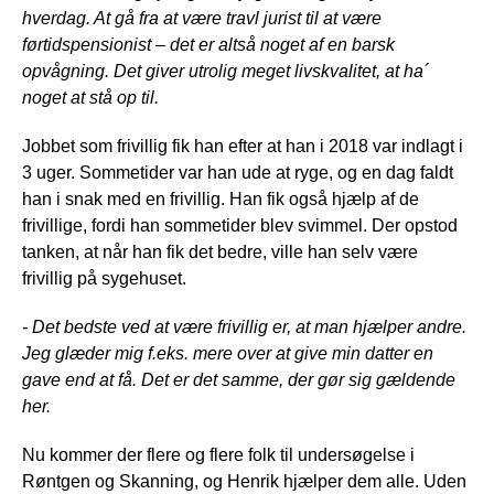
hverdag. At gå fra at være travl jurist til at være
førtidspensionist – det er altså noget af en barsk
opvågning. Det giver utrolig meget livskvalitet, at ha´
noget at stå op til.
Jobbet som frivillig fik han efter at han i 2018 var indlagt i
3 uger. Sommetider var han ude at ryge, og en dag faldt
han i snak med en frivillig. Han fik også hjælp af de
frivillige, fordi han sommetider blev svimmel. Der opstod
tanken, at når han fik det bedre, ville han selv være
frivillig på sygehuset.
- Det bedste ved at være frivillig er, at man hjælper andre.
Jeg glæder mig f.eks. mere over at give min datter en
gave end at få. Det er det samme, der gør sig gældende
her.
Nu kommer der flere og flere folk til undersøgelse i
Røntgen og Skanning, og Henrik hjælper dem alle. Uden