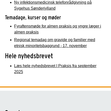
Ny infektionsmedicinsk telefonrådgivning på
Sygehus Sønderjylland
Temadage, kurser og møder
Fyraftensmøde for almen praksis og yngre læger i
almen praksis
Regional temadag om gravide og familier med
etnisk minoritetsbaggrund - 17. november
Hele nyhedsbrevet
Læs hele nyhedsbrevet I Praksis fra september
2025