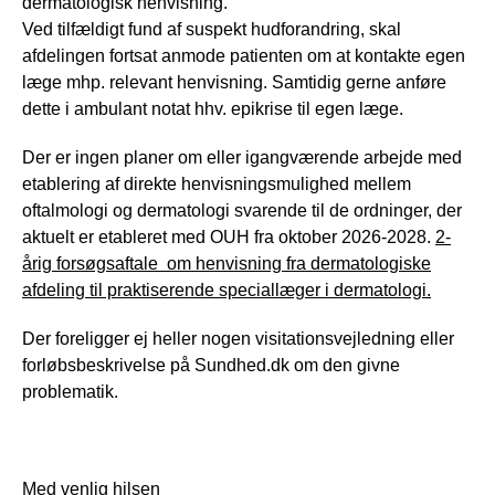
dermatologisk henvisning.
Ved tilfældigt fund af suspekt hudforandring, skal
afdelingen fortsat anmode patienten om at kontakte egen
læge mhp. relevant henvisning. Samtidig gerne anføre
dette i ambulant notat hhv. epikrise til egen læge.
Der er ingen planer om eller igangværende arbejde med
etablering af direkte henvisningsmulighed mellem
oftalmologi og dermatologi svarende til de ordninger, der
aktuelt er etableret med OUH fra oktober 2026-2028.
2-
årig forsøgsaftale om henvisning fra dermatologiske
afdeling til praktiserende speciallæger i dermatologi.
Der foreligger ej heller nogen visitationsvejledning eller
forløbsbeskrivelse på Sundhed.dk om den givne
problematik.
Med venlig hilsen