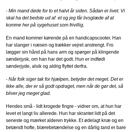
- Min mand døde for to et halvt år siden. Sådan er livet. Vi
skal ha det bedste ud af et og jeg får livsglæde af at
komme her på sygehuset som frivillig.
En mand kommer kørende på en handicapscooter. Han
har slanger i næsen og trækker vejret anstrengt. Fro
lægger sin hånd på hans arm og spørger på klingende
sønderjysk, om han har det godt. Hun er indfødt
sønderjyde, alsik og aldrig flyttet derfra.
- Når folk siger tak for hjælpen, betyder det meget. Det er
ikke alle, der er så godt opdraget, men når de gør det, så
bliver jeg meget glad.
Hendes små - lidt krogede fingre - vidner om, at hun har
levet et langt liv allerede. Hun har skrantet lidt på det
seneste og mærket alderen trykke. Et ødelagt knæ og en
betændt hofte, blærebetændelse og en dårlig tand er bare