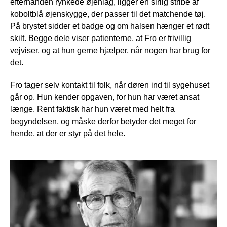
efterhånden rynkede øjenlåg, ligger en sirlig stribe af
koboltblå øjenskygge, der passer til det matchende tøj.
På brystet sidder et badge og om halsen hænger et rødt
skilt. Begge dele viser patienterne, at Fro er frivillig
vejviser, og at hun gerne hjælper, når nogen har brug for
det.
Fro tager selv kontakt til folk, når døren ind til sygehuset
går op. Hun kender opgaven, for hun har været ansat
længe. Rent faktisk har hun været med helt fra
begyndelsen, og måske derfor betyder det meget for
hende, at der er styr på det hele.