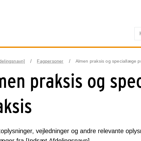
Skip til primært indhold
fdelingsnavn]
Fagpersoner
Almen praksis og speciallæge p
men praksis og spe
aksis
oplysninger, vejledninger og andre relevante oplys
læger fra [Indsæt Afdelingsnavn]