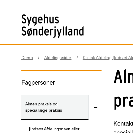
Demo
Afdelingssider
Klinisk Afdeling [Indsæt A
Al
Fagpersoner
pr
Almen praksis og
speciallæge praksis
Kontakt
[Indsæt Afdelingsnavn eller
special