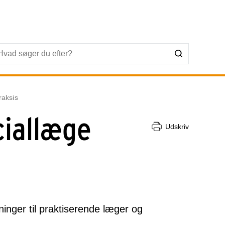
raksis
ciallæge
Udskriv
ninger til praktiserende læger og