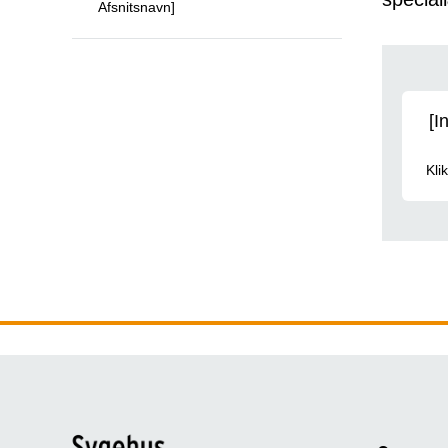
Afsnitsnavn]
Afsn
[I
Kli