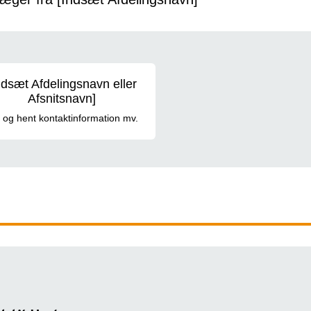
it
ndsæt Afdelingsnavn eller
Afsnitsnavn]
k og hent kontaktinformation mv.
.