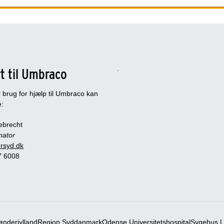
.
t til Umbraco
 brug for hjælp til Umbraco kan
e:
ebrecht
nator
rsyd.dk
 7 6008
nderjylland
Region Syddanmark
Odense Universitetshospital
Sygehus Li