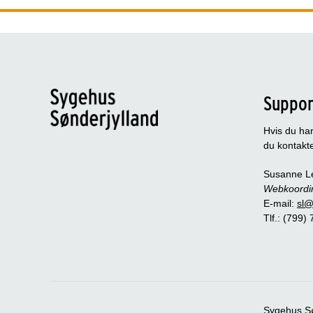
Suppor
Hvis du har
du kontakt
Susanne L
Webkoordi
E-mail:
sl@
Tlf.: (799)
Sygehus Sø