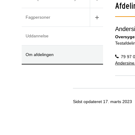
Afdeli
Fagpersoner
Anders
Uddannelse
Oversyge
Testafdeli
Om afdelingen
79 97 
Andersine
Sidst opdateret
17. marts 2023