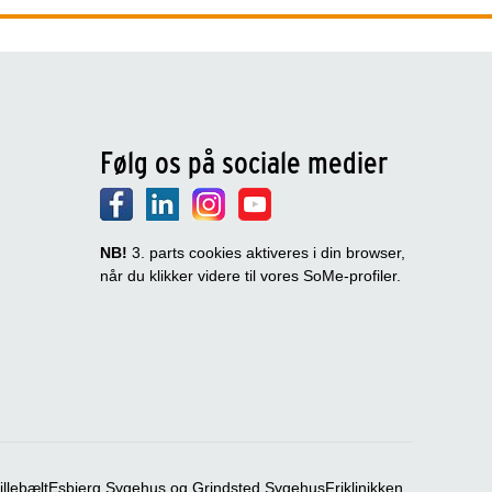
Følg os på sociale medier
NB!
3. parts cookies aktiveres i din browser,
når du klikker videre til vores SoMe-profiler.
llebælt
Esbjerg Sygehus og Grindsted Sygehus
Friklinikken