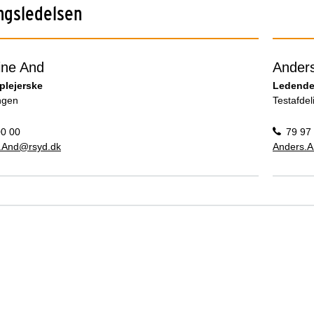
ngsledelsen
ine And
Ander
plejerske
Ledende
ngen
Testafde
00 00
79 97
.And@rsyd.dk
Anders.