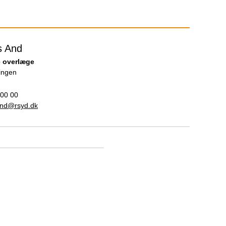
s And
 overlæge
lingen
 00 00
And@rsyd.dk