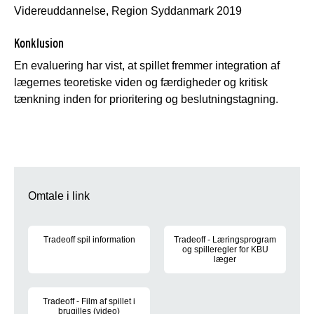
Videreuddannelse, Region Syddanmark 2019
Konklusion
En evaluering har vist, at spillet fremmer integration af
lægernes teoretiske viden og færdigheder og kritisk
tænkning inden for prioritering og beslutningstagning.
Omtale i link
Tradeoff spil information
Tradeoff - Læringsprogram
og spilleregler for KBU
Læs mere om selve spillet og spiludbyder
læger
Et spil om at lykkes som KBU l
Tradeoff - Film af spillet i
brugilles (video)