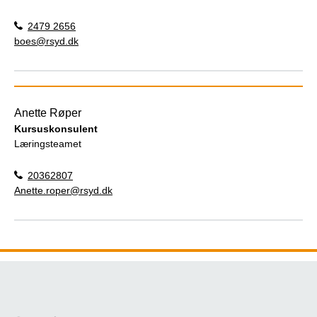
2479 2656
boes@rsyd.dk
Anette Røper
Kursuskonsulent
Læringsteamet
20362807
Anette.roper@rsyd.dk