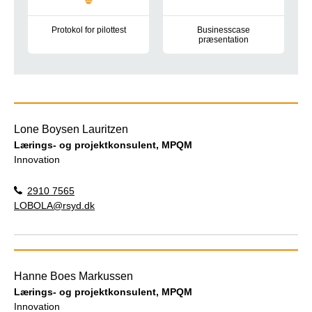
Protokol for pilottest
Businesscase
præsentation
Projektbeskrivelse for pilotttest af RQI-station til kontinuerlig 
Animations præsentation af RQI 
Lone Boysen Lauritzen
Lærings- og projektkonsulent, MPQM
Innovation
2910 7565
LOBOLA@rsyd.dk
Hanne Boes Markussen
Lærings- og projektkonsulent, MPQM
Innovation