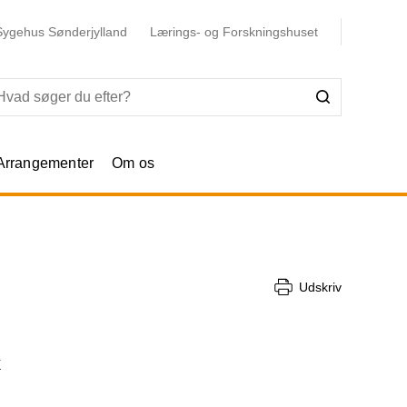
Sygehus Sønderjylland
Lærings- og Forskningshuset
Arrangementer
Om os
Udskriv
k