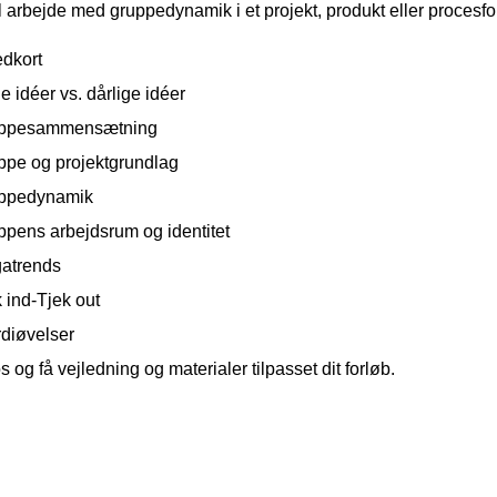
l arbejde med gruppedynamik i et projekt, produkt eller procesf
edkort
 idéer vs. dårlige idéer
ppesammensætning
ppe og projektgrundlag
ppedynamik
ppens arbejdsrum og identitet
atrends
 ind-Tjek out
diøvelser
s og få vejledning og materialer tilpasset dit forløb.