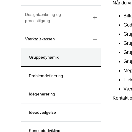
Når du vi
Designtænkning og
Bill
procestilgang
Gode
Gru
Værktøjskassen
Gru
Gru
Gruppedynamik
Gru
Meg
Problemdefinering
Tjek
Vær
Idégenerering
Kontakt o
Idéudvælgelse
Konceptudvikling