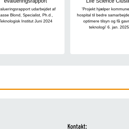
evalueringsrapport
Life Science Clust
alueringsrapport udarbejdet af
'Projekt hjælper kommune
asse Blond, Specialist, Ph.d.,
hospital til bedre samarbejd
Teknologisk Institut Juni 2024
optimere tilsyn og få gav
teknologi' 6. jan. 202
Kontakt: