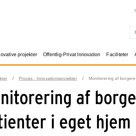
Skip til primært indhold
novative projekter
Offentlig-Privat Innovation
Faciliteter
kter
Proces - Innovationsprojekter
Monitorering af borgere
nitorering af borg
tienter i eget hjem