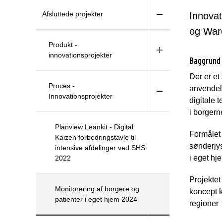
Afsluttede projekter
Innovat
og War
Produkt -
innovationsprojekter
Baggrund
Der er e
Proces -
anvendel
Innovationsprojekter
digitale 
i borgern
Planview Leankit - Digital
Formålet 
Kaizen forbedringstavle til
sønderjys
intensive afdelinger ved SHS
i eget hj
2022
Projektet
Monitorering af borgere og
koncept 
patienter i eget hjem 2024
regioner