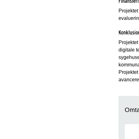
Finansier
Projektet
evaluerin
Konklusio
Projektet
digitale
sygehusen
kommunale
Projektet
avancered
Omtal