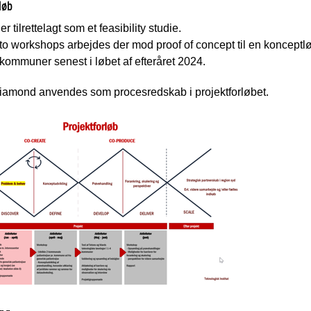
løb
er tilrettelagt som et feasibility studie.
 workshops arbejdes der mod proof of concept til en konceptløsn
e kommuner senest i løbet af efteråret 2024.
iamond anvendes som procesredskab i projektforløbet.