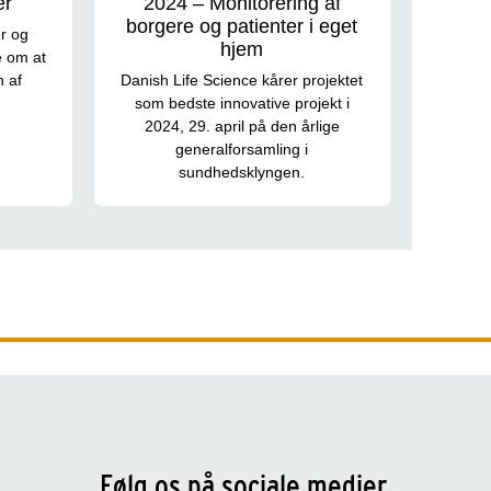
er
2024 – Monitorering af
borgere og patienter i eget
r og
hjem
e om at
n af
Danish Life Science kårer projektet
5
som bedste innovative projekt i
2024, 29. april på den årlige
generalforsamling i
sundhedsklyngen.
Følg os på sociale medier