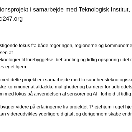
ionsprojekt i samarbejde med Teknologisk Institut,
d247.org
t stigende fokus fra både regeringen, regionerne og kommunern
sen af
teknologier til forebyggelse, behandling og tidlig opsporing i 
es eget hjem.
med dette projekt er i samarbejde med to sundhedsteknologiske
ke kommuner at afdække muligheder og barrierer for udbredelse 
em med fokus på anvendelsen af sensorer og AI i forhold til tid
 bygger videre på erfaringerne fra projektet ”Plejehjem i eget hjem
kan videreudvikles yderligere digitalt og derigennem skabe en