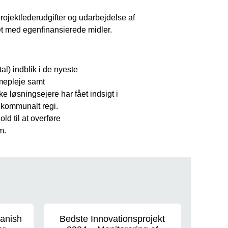
projektlederudgifter og udarbejdelse af
ket med egenfinansierede midler.
l) indblik i de nyeste
mepleje samt
løsningsejere har fået indsigt i
i kommunalt regi.
ld til at overføre
m.
Danish
Bedste Innovationsprojekt