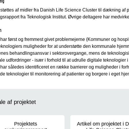
ing
 støttes af midler fra Danish Life Science Cluster til dækning af 
gsrapport fra Teknologisk Institut. Øvrige deltagere har medvir
n
 har først og fremmest givet problemejerne (Kommuner og hospita
 teknologiers muligheder for at understøtte den kommunale hjem
es behandlingsansvar i sektorovergange, mens de teknologiske 
 udfordringer - især i forhold til at udrulle digitale teknologier 
 har således identificeret en række barrierer og muligheder i forho
e teknologier til monitorering af patienter og borgere i eget hje
e af projektet
Projektets
Artikel om projektet i 