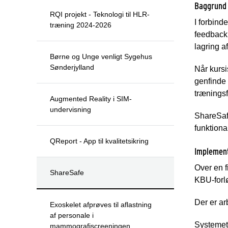
Baggrund
RQI projekt - Teknologi til HLR-
I forbind
træning 2024-2026
feedback 
lagring a
Børne og Unge venligt Sygehus
Sønderjylland
Når kursi
genfinde 
træningsf
Augmented Reality i SIM-
undervisning
ShareSafe
funktiona
QReport - App til kvalitetsikring
Implemen
Over en f
ShareSafe
KBU-forl
Der er a
Exoskelet afprøves til aflastning
af personale i
Systemet 
mammografiscreeningen