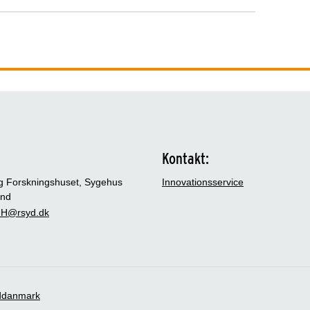
Kontakt:
g Forskningshuset, Sygehus
Innovationsservice
and
H@rsyd.dk
ddanmark