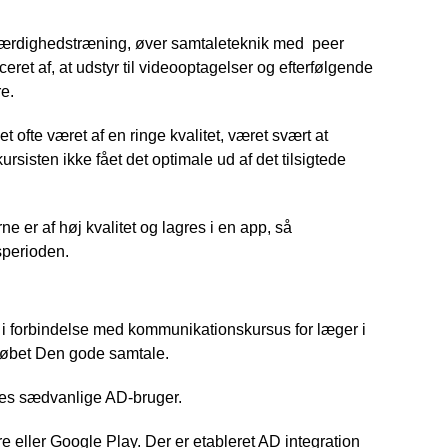
s færdighedstræning, øver samtaleteknik med peer
et af, at udstyr til videooptagelser og efterfølgende
e.
 ofte været af en ringe kvalitet, været svært at
sisten ikke fået det optimale ud af det tilsigtede
e er af høj kvalitet og lagres i en app, så
sperioden.
 i forbindelse med kommunikationskursus for læger i
løbet Den gode samtale.
res sædvanlige AD-bruger.
 eller Google Play. Der er etableret AD integration