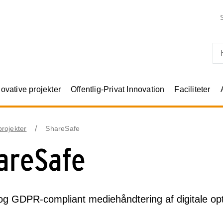
Skip til primært indhold
novative projekter
Offentlig-Privat Innovation
Faciliteter
rojekter
ShareSafe
areSafe
og GDPR-compliant mediehåndtering af digitale opt