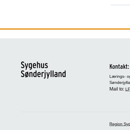
Kontakt:
Lærings- o
Sønderjyll
Mail to:
LF
Region Sy