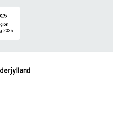
025
egion
g 2025
derjylland