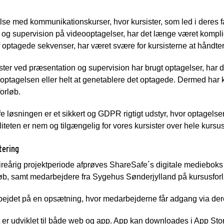
else med kommunikationskurser, hvor kursister, som led i dere
og supervision på videooptagelser, har det længe været komplicer
f optagede sekvenser, har været svære for kursisterne at håndter
ster ved præsentation og supervision har brugt optagelser, har det
optagelsen eller helt at genetablere det optagede. Dermed har kur
orløb.
 løsningen er et sikkert og GDPR rigtigt udstyr, hvor optagelsern
liteten er nem og tilgængelig for vores kursister over hele kursu
tering
ireårig projektperiode afprøves ShareSafe´s digitale medieboks
øb, samt medarbejdere fra Sygehus Sønderjylland på kursusfor
rbejdet på en opsætning, hvor medarbejderne får adgang via de
er udviklet til både web og app. App kan downloades i App Store