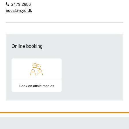
2479 2656
boes@rsyd.dk
Online booking
Book en aftale med os
Udenfor vores åbningstid kan du booke et opkald eller en spa