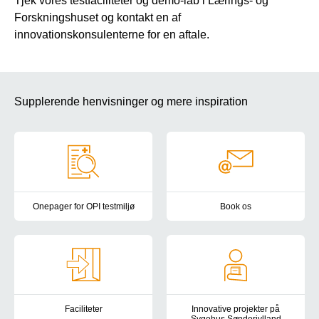
Tjek vores testfaciliteter og demo-lab i Lærings- og
Forskningshuset og kontakt en af
innovationskonsulenterne for en aftale.
Supplerende henvisninger og mere inspiration
Onepager for OPI testmiljø
Book os
One-pager til foreberedelse af samarbejdsaftale for brug af test
Book et opkald fra eller en sp
Faciliteter
Innovative projekter på