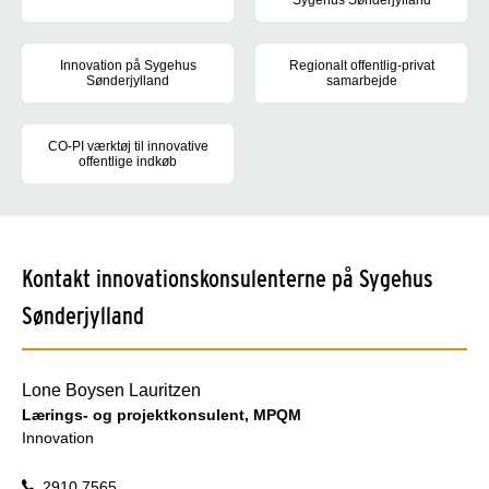
Sygehus Sønderjylland
Beskrivelse af faciliteter tilknyttet Innovationsservice
Inspiration til igangværende in
Innovation på Sygehus
Regionalt offentlig-privat
Sønderjylland
samarbejde
Mere information om Innovation på Sygehus Sønderjylland og genv
Genvej til region Syddanmarks r
CO-PI værktøj til innovative
offentlige indkøb
Samlede værktøjer til ledelsesforankring, planlægning af opstart
Kontakt innovationskonsulenterne på Sygehus
Sønderjylland
Lone Boysen Lauritzen
Lærings- og projektkonsulent, MPQM
Innovation
2910 7565