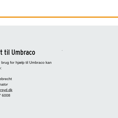
.
t til Umbraco
 brug for hjælp til Umbraco kan
e:
ebrecht
nator
rsyd.dk
 7 6008