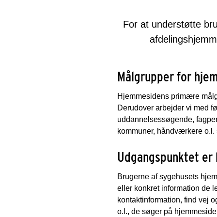
For at understøtte br
afdelingshjemme
Målgrupper for hje
Hjemmesidens primære målgr
Derudover arbejder vi med f
u
ddannelsessøgende, f
agper
kommuner, håndværkere o.l.
Udgangspunktet er 
Brugerne af sygehusets hjem
eller konkret information de l
kontaktinformation, find vej 
o.l., de søger på hjemmesiden