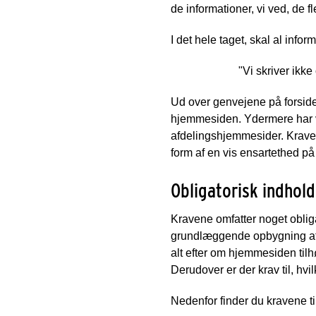
de informationer, vi ved, de f
I det hele taget, skal al in
"Vi skriver ikke
Ud over genvejene på forside
hjemmesiden.
Ydermere har v
afdelingshjemmesider. Kravene
form af en vis ensartethed på
Obligatorisk indhol
Kravene omfatter noget obliga
grundlæggende opbygning af s
alt efter om hjemmesiden tilhø
Derudover er der krav til, hvi
Nedenfor finder du kravene til