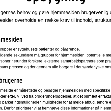
ugernes behov og gøre hjemmesiden brugervenlig og
sider overholde en række krav til indhold, strukt
mmesiden
upper er sygehusets patienter og pårørende.
ølgende sekundære målgrupper for hjemmesiden: p
otentielle m
soner herunder forskere, e
ksterne samarbejdspartnere som pra
 samt p
ressen og derigennem alle borgere i det sønderjyske om
brugerne
meside er målrettede og besøger hjemmesiden med specifikke t
eder efter. Vi ved fra brugerundersøgelser, at det primært er fak
og parkeringsmuligheder, muligheder for at melde afbud, ændre ell
. Derfor prioriterer vi at fremhæve disse informationer på hjemm