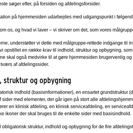
leste søger efter, på forsiden og afdelingsforsider.
formation på hjemmesiden udarbejdes med udgangspunkt i følgen
 om os, og hvad vi laver – vi skriver om det, som vores målgrupp
rne, understøtter vi dette med målgruppe-rettede indgange til i
i opstillet en række krav til indhold, struktur og opbygning, som
 skal også medvirke til at gøre hjemmesiden brugervenlig og til
 tværs af afdelingssider.
d, struktur og opbygning
torisk indhold (basisinformationer), en ensartet grundstruktur 
ider med elementer, der går igen på stort alle afdelingshjemmes
rer en klinisk afdeling, en klinisk serviceafdeling, en serviceafd
lke ikoner der skal bruges til de enkelte sider med basisindhold.
 obligatorisk struktur, indhold og opbygning for de fire afdelings