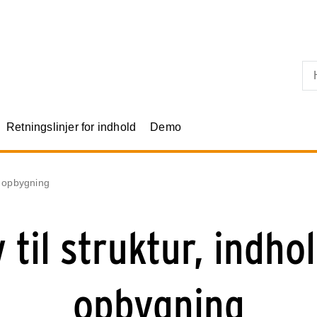
Skip til primært indhold
Retningslinjer for indhold
Demo
og opbygning
 til struktur, indho
opbygning