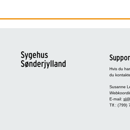
Suppor
Hvis du har
du kontakt
Susanne L
Webkoordi
E-mail:
sl@
Tlf.: (799)