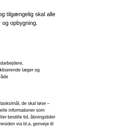
 tilgængelig skal alle
ur og opbygning.
edarbejdere,
ktiserende læger og
råde
asks/mål, de skal løse –
tuelle informationer som
er bestille tid, åbningstider
esiden via bl.a. genveje til