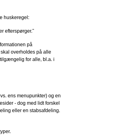
de huskeregel:
er efterspørger."
nformationen på
 skal overholdes på alle
gængelig for alle, bl.a. i
(dvs. ens menupunkter) og en
ider - dog med lidt forskel
eling eller en stabsafdeling.
typer.