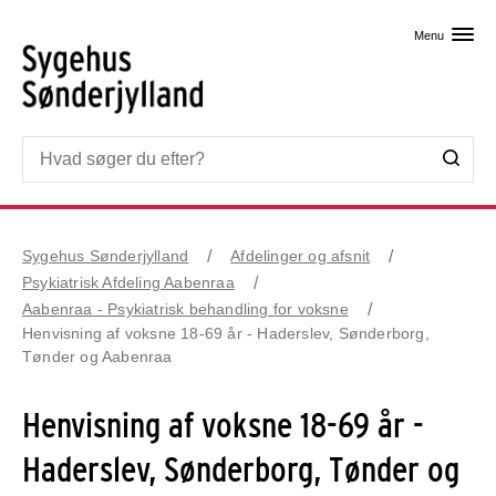
Skip til primært indhold
Menu
Sygehus Sønderjylland
Afdelinger og afsnit
Psykiatrisk Afdeling Aabenraa
Aabenraa - Psykiatrisk behandling for voksne
Henvisning af voksne 18-69 år - Haderslev, Sønderborg,
Tønder og Aabenraa
Henvisning af voksne 18-69 år -
Haderslev, Sønderborg, Tønder og