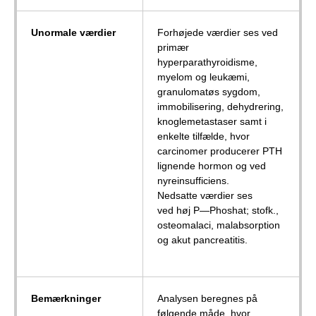
Unormale værdier
Forhøjede værdier ses ved
primær
hyperparathyroidisme,
myelom og leukæmi,
granulomatøs sygdom,
immobilisering, dehydrering,
knoglemetastaser samt i
enkelte tilfælde, hvor
carcinomer producerer PTH
lignende hormon og ved
nyreinsufficiens.
Nedsatte værdier ses
ved høj P—Phoshat; stofk.,
osteomalaci, malabsorption
og akut pancreatitis.
Bemærkninger
Analysen beregnes på
følgende måde, hvor