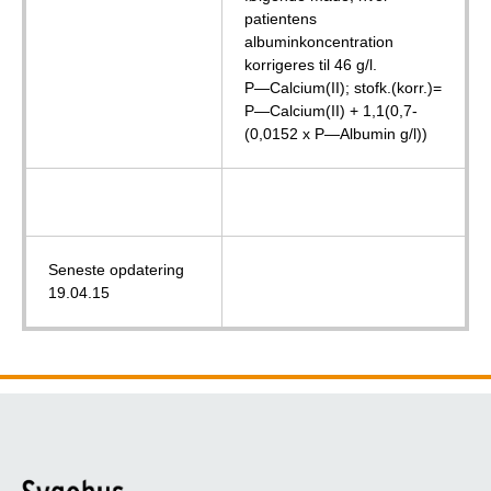
patientens
albuminkoncentration
korrigeres til 46 g/l.
P—Calcium(II); stofk.(korr.)=
P—Calcium(II) + 1,1(0,7-
(0,0152 x P—Albumin g/l))
Seneste opdatering
19.04.15