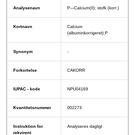
Analysenavn
P—Calcium(II); stofk.(korr.)
Kortnavn
Calcium
(albuminkorrigeret);P
Synonym
-
Forkortelse
CAKORR
IUPAC - kode
NPU04169
Kvantitetsnummer
002273
Instruktion for
Analyseres dagligt
rekvirent