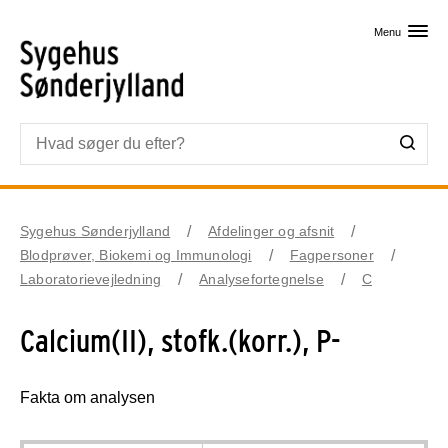
Skip til primært indhold
Menu
Sygehus Sønderjylland
Afdelinger og afsnit
Blodprøver, Biokemi og Immunologi
Fagpersoner
Laboratorievejledning
Analysefortegnelse
C
Calcium(II), stofk.(korr.), P-
Fakta om analysen