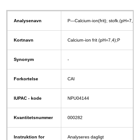
Analysenavn
P—Calcium-ion(frit); stofk.(pH=7,40)
Kortnavn
Calcium-ion frit (pH=7,4);P
Synonym
-
Forkortelse
CAI
IUPAC - kode
NPU04144
Kvantitetsnummer
000282
Instruktion for
Analyseres dagligt