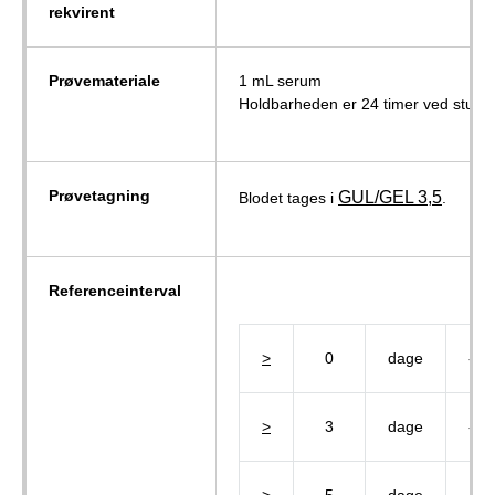
rekvirent
Prøvemateriale
1 mL serum
Holdbarheden er 24 timer ved stuet
Prøvetagning
GUL/GEL 3,5
Blodet tages i
.
Referenceinterval
>
0
dage
-
>
3
dage
-
>
5
dage
-