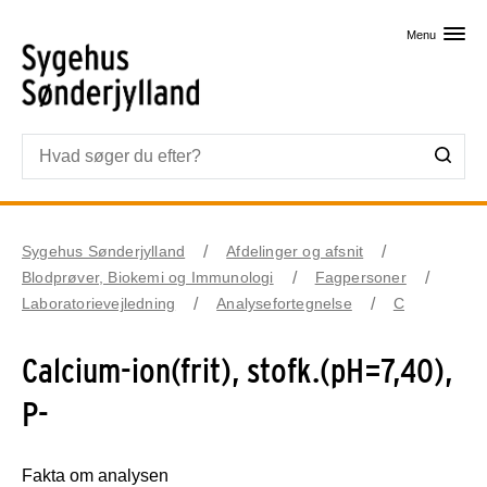
Skip til primært indhold
Menu
Sygehus Sønderjylland
Afdelinger og afsnit
Blodprøver, Biokemi og Immunologi
Fagpersoner
Laboratorievejledning
Analysefortegnelse
C
Calcium-ion(frit), stofk.(pH=7,40),
P-
Fakta om analysen