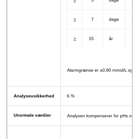
>
7
dage
-
>
15
år
Alarmgrænse er ≤0,80 mmol/L og >
Analyseusikkerhed
6 %
Unormale værdier
Analysen kompenserer for pHs og alb