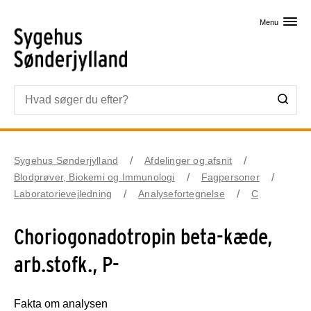
Skip til primært indhold
Menu
Sygehus Sønderjylland
Afdelinger og afsnit
Blodprøver, Biokemi og Immunologi
Fagpersoner
Laboratorievejledning
Analysefortegnelse
C
Choriogonadotropin beta-kæde,
arb.stofk., P-
Fakta om analysen