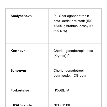
Analysenavn
P—Choriogonadotropin
beta-kæde; arb.stofk.(IRP
75/551; Brahms, assay ID
809.075)
Kortnavn
Choriongonadotropin beta
[Kryptor];P
Synonym
Choriongonadotropin fri
beta-kæde, hCG beta
Forkortelse
HCGBETA
IUPAC - kode
NPU01580