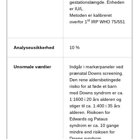
gestationslængde. Enheden
er IU/L.
Metoden er kalibreret
st
overfor 1
IRP WHO 75/551
Analyseusikkerhed
10 %
Unormale værdier
Indgår i markørpaneler ved
prænatal Downs screening.
Den rene aldersbetingede
risiko for at føde et barn
med Downs syndrom er ca.
1:1600 i 20 års alderen og
stiger til ca. 1:400 i 35 års
alderen. Risikoen for
Edwards og Pataus
syndrom er ca. 10 gange
mindre end risikoen for
Downs syndrom.