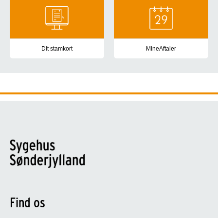
Dit stamkort
MineAftaler
Sundhedspersonale, der har dig i behandling på hospitaler, i kom
App og hjemmeside til patiente
Find os