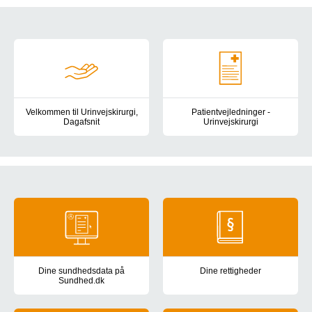
Genveje
Velkommen til Urinvejskirurgi,
Patientvejledninger -
Dagafsnit
Urinvejskirurgi
Introduktion til Urinvejskirurgi, Dagafsnit for patienter og pårøren
Information er om undersøgelser,
Generel information
Dine sundhedsdata på
Dine rettigheder
Sundhed.dk
Information om dine rettigheder 
Se dine sundhedsdata: din journal fra sygehuset, prøvesvar, medic