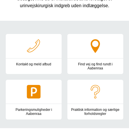
urinvejskirurgisk indgreb uden indlæggelse.
Navigation
Kontakt og meld afbud
Find vej og find rundt i
Aabenraa
Kontakt os hvis du vil melde afbud, have en ny tid, har spørgsmål 
Oversigtskort, kørselsvejledning
Parkeringsmuligheder i
Praktisk information og særlige
Aabenraa
forholdsregler
Information om parkeringspladser og handicapparkering i Aabenr
Information om alt det praktiske