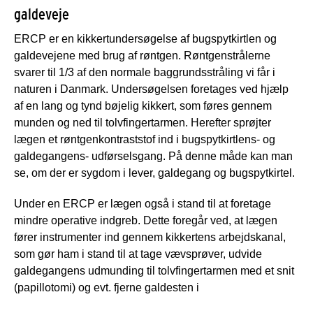
galdeveje
ERCP er en kikkertundersøgelse af bugspytkirtlen og
galdevejene med brug af røntgen. Røntgenstrålerne
svarer til 1/3 af den normale baggrundsstråling vi får i
naturen i Danmark. Undersøgelsen foretages ved hjælp
af en lang og tynd bøjelig kikkert, som føres gennem
munden og ned til tolvfingertarmen. Herefter sprøjter
lægen et røntgenkontraststof ind i bugspytkirtlens- og
galdegangens- udførselsgang. På denne måde kan man
se, om der er sygdom i lever, galdegang og bugspytkirtel.
Under en ERCP er lægen også i stand til at foretage
mindre operative indgreb. Dette foregår ved, at lægen
fører instrumenter ind gennem kikkertens arbejdskanal,
som gør ham i stand til at tage vævsprøver, udvide
galdegangens udmunding til tolvfingertarmen med et snit
(papillotomi) og evt. fjerne galdesten i