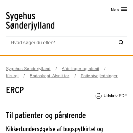
Skip til primært indhold
Menu
Sygehus Sønderjylland
Afdelinger og afsnit
Kirurgi
Endoskopi, Afsnit for
Patientvejledninger
ERCP
Udskriv PDF
Til patienter og pårørende
Kikkertundersøgelse af bugspytkirtel og