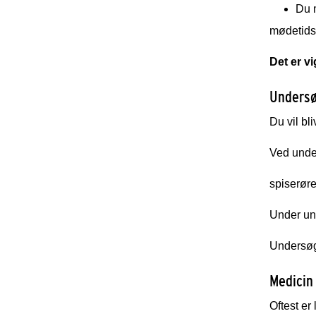
Du m
mødetids
Det er vi
Undersø
Du vil bl
Ved unde
spiserøre
Under un
Undersøg
Medicin
Oftest er