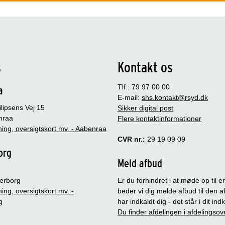
s
Kontakt os
Tlf.: 79 97 00 00
a
E-mail:
shs.kontakt@rsyd.dk
lipsens Vej 15
Sikker digital post
nraa
Flere kontaktinformationer
ing, oversigtskort mv. - Aabenraa
CVR nr.:
29 19 09 09
org
Meld afbud
erborg
Er du forhindret i at møde op til en
ing, oversigtskort mv. -
beder vi dig melde afbud til den a
g
har indkaldt dig - det står i dit in
Du finder afdelingen i afdelingsov