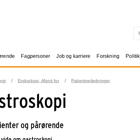
Skip til primært indhold
rørende
Fagpersoner
Job og karriere
Forskning
Politik
urgi
Endoskopi, Afsnit for
Patientvejledninger
stroskopi
tienter og pårørende
 vide om gastroskopi