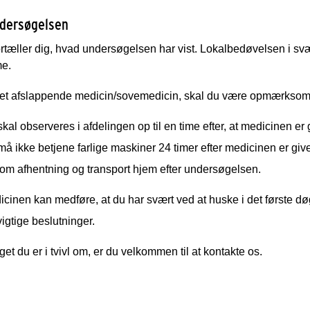
ndersøgelsen
tæller dig, hvad undersøgelsen har vist. Lokalbedøvelsen i svælg
me.
ået afslappende medicin/sovemedicin, skal du være opmærksom
kal observeres i afdelingen op til en time efter, at medicinen er 
å ikke betjene farlige maskiner 24 timer efter medicinen er give
 om afhentning og transport hjem efter undersøgelsen.
cinen kan medføre, at du har svært ved at huske i det første døg
vigtige beslutninger.
get du er i tvivl om, er du velkommen til at kontakte os.