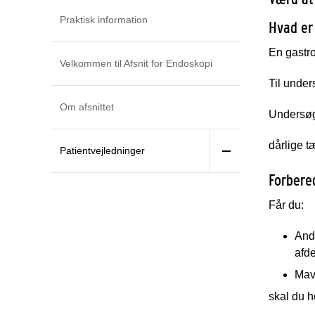
Praktisk information
Hvad er
En gastro
Velkommen til Afsnit for Endoskopi
Til under
Om afsnittet
Undersøge
dårlige t
Patientvejledninger
Forbere
Får du:
And
afde
Mav
skal du h