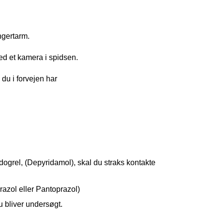
ngertarm.
ed et kamera i spidsen.
 du i forvejen har
grel, (Depyridamol), skal du straks kontakte
zol eller Pantoprazol)
u bliver undersøgt.