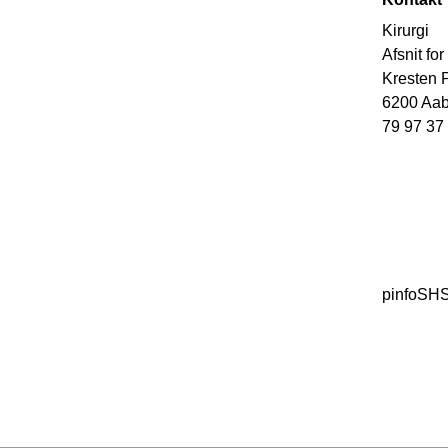
Kirurgi
Afsnit fo
Kresten P
6200 Aa
79 97 37 
pinfoSH