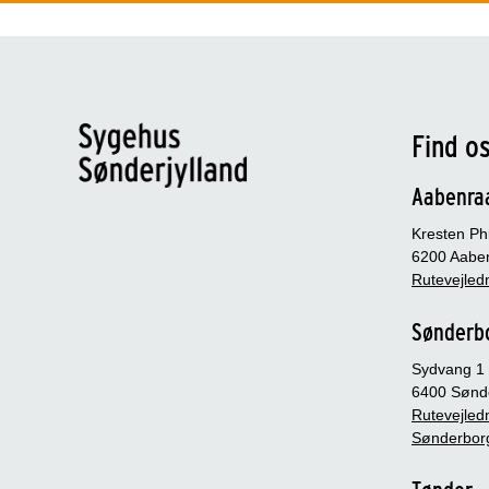
Find o
Aabenra
Kresten Phi
6200 Aabe
Rutevejledn
Sønderb
Sydvang 1
6400 Sønd
Rutevejledn
Sønderbor