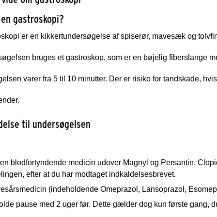
 en gastroskopi?
skopi er en kikkertundersøgelse af spiserør, mavesæk og tolvfi
søgelsen bruges et gastroskop, som er en bøjelig fiberslange m
lsen varer fra 5 til 10 minutter. Der er risiko for tandskade, hvis
ænder.
delse til undersøgelsen
en blodfortyndende medicin udover Magnyl og Persantin, Clopido
lingen, efter at du har modtaget indkaldelsesbrevet.
esårsmedicin (indeholdende Omeprazol, Lansoprazol, Esomepra
olde pause med 2 uger før. Dette gælder dog kun første gang, d