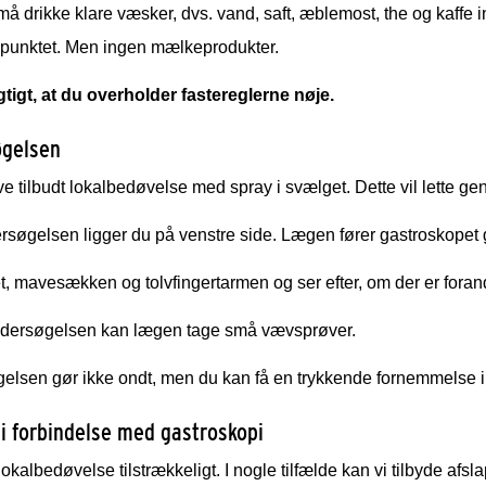
å drikke klare væsker, dvs. vand, saft, æblemost, the og kaffe ind
punktet. Men ingen mælkeprodukter.
gtigt, at du overholder fastereglerne nøje.
gelsen
ive tilbudt lokalbedøvelse med spray i svælget. Dette vil lette ge
rsøgelsen ligger du på venstre side. Lægen fører gastroskop
t, mavesækken og tolvfingertarmen og ser efter, om der er foran
dersøgelsen kan lægen tage små vævsprøver.
elsen gør ikke ondt, men du kan få en trykkende fornemmelse 
 i forbindelse med gastroskopi
 lokalbedøvelse tilstrækkeligt. I nogle tilfælde kan vi tilbyde a