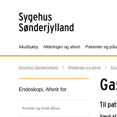
Akuthjælp
Afdelinger og afsnit
Patienter og på
Sygehus Sønderjylland
Afdelinger og afsnit
Kir
Ga
Endoskopi, Afsnit for
Til pa
Kontakt og meld afbud
Værd at