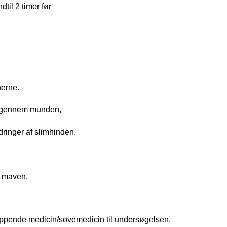
til 2 timer før
nerne.
et gennem munden,
dringer af slimhinden.
i maven.
fslappende medicin/sovemedicin til undersøgelsen.