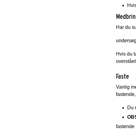
Hvis
Medbrin
Har du su
undersøge
Hvis du t
overstået
Faste
Vanlig m
fastende,
Du m
OBS
fastende 