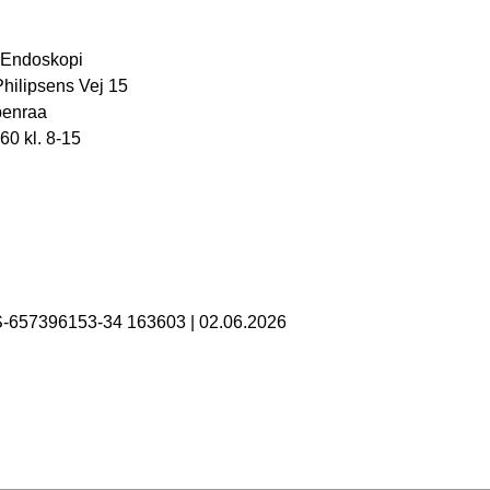
r Endoskopi
hilipsens Vej 15
benraa
60 kl. 8-15
S-657396153-34 163603
|
02.06.2026