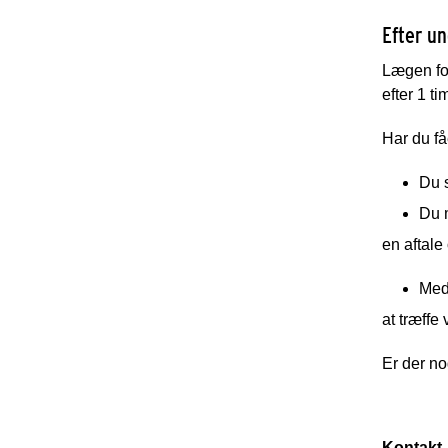
Efter u
Lægen for
efter 1 ti
Har du f
Du s
Du m
en aftale
Medi
at træffe 
Er der no
Kontakt