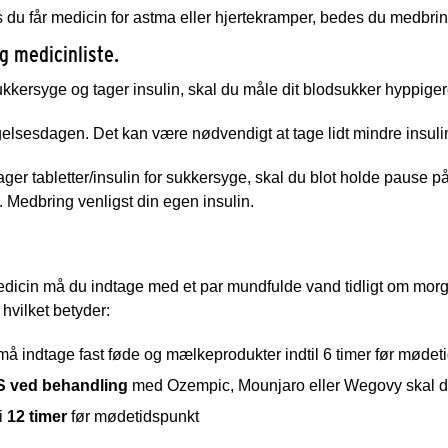
 du får medicin for astma eller hjertekramper, bedes du medbrin
g medicinliste.
kkersyge og tager insulin, skal du måle dit blodsukker hyppige
lsesdagen. Det kan være nødvendigt at tage lidt mindre insulin
ager tabletter/insulin for sukkersyge, skal du blot holde pause
. Medbring venligst din egen insulin.
edicin må du indtage med et par mundfulde vand tidligt om mor
 hvilket betyder:
å indtage fast føde og mælkeprodukter indtil 6 timer før mødet
 ved behandling
med Ozempic, Mounjaro eller Wegovy skal 
i
12 timer
før mødetidspunkt