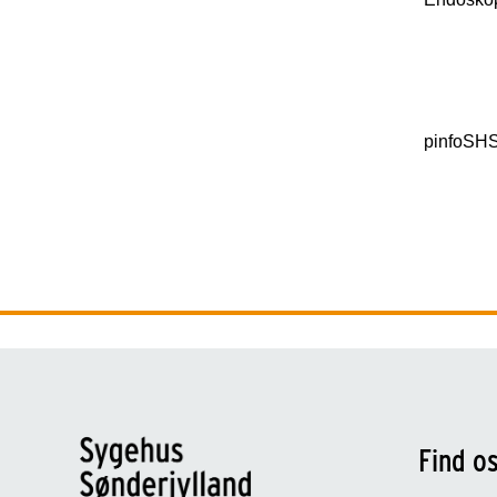
pinfoSH
Find o