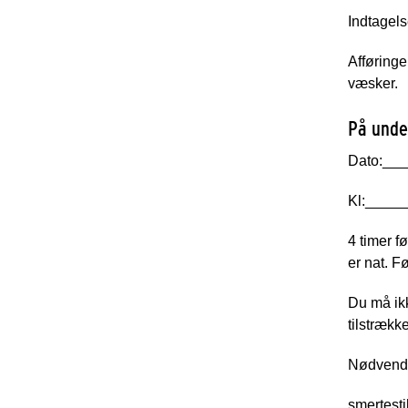
Indtagels
Afføringe
væsker.
På unde
Dato:__
Kl:____
4 timer f
er nat. F
Du må ikk
tilstrækk
Nødvendi
smertest