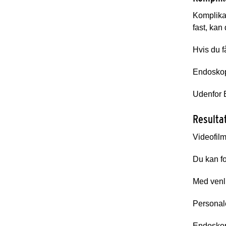
Komplikat
fast, kan
Hvis du f
Endoskopi
Udenfor E
Resulta
Videofilm
Du kan fo
Med venl
Personal
Endoskop