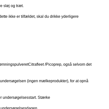
e sløj og træt.
tte ikke er tilfældet, skal du drikke yderligere
tømningspulveret
Citrafleet /Picoprep, også selvom det
før undersøgelsen (ingen mælkeprodukter), for at opnå
ør undersøgelsesstart. Stærke
å undersøgelsesdagen.