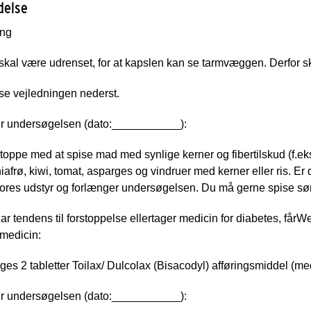
delse
ing
skal være udrenset, for at kapslen kan se tarmvæggen. Derfor 
se vejledningen nederst.
ør undersøgelsen (dato:___________):
toppe med at spise mad med synlige kerner og fibertilskud (f.e
hiafrø, kiwi, tomat, asparges og vindruer med kerner eller ris. Er 
vores udstyr og forlænger undersøgelsen. Du må gerne spise sø
ar tendens til forstoppelse eller
tager medicin for diabetes, får
We
medicin:
ages 2 tabletter Toilax/ Dulcolax (Bisacodyl) afføringsmiddel (me
ør undersøgelsen (dato:___________):