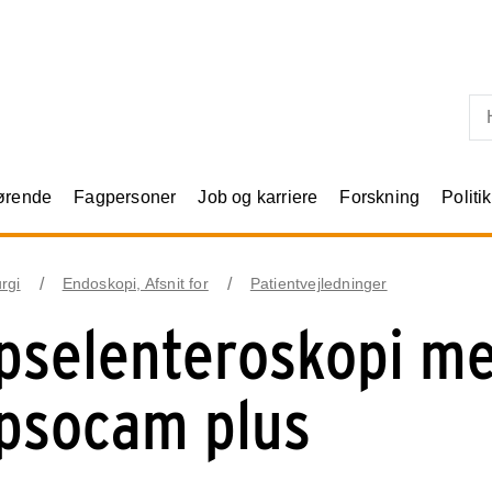
Skip til primært indhold
rørende
Fagpersoner
Job og karriere
Forskning
Politik
urgi
Endoskopi, Afsnit for
Patientvejledninger
pselenteroskopi m
psocam plus