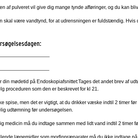
en af pulveret vil give dig mange tynde afføringer, og du kan bliv
n skal være vandtynd, for at udrensningen er fuldstændig. Hvis de
rsøgelsesdagen:
___________________
___________________
ør din mødetid på Endoskopiafsnittet:
Tages det andet brev af ud
ølg proceduren som den er beskrevet for kl 21.
e spise, men det er vigtigt, at du drikker væske indtil 2 timer 
elig udtømning før undersøgelsen.
g medicin må du indtage sammen med lidt vand indtil 2 timer f
illende lægemidler som morfinpræparater må du ikke indtage p