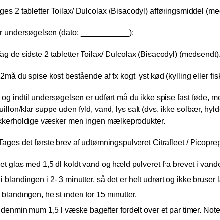
ages 2 tabletter Toilax/ Dulcolax (Bisacodyl) afføringsmiddel (me
r undersøgelsen (dato: ___________):
ag de sidste 2 tabletter Toilax/ Dulcolax (Bisacodyl) (medsendt)
12
må du spise kost bestående af fx kogt lyst kød (kylling eller fisk
2 og indtil undersøgelsen er udført må du ikke spise fast føde
, m
ouillon/klar suppe uden fyld, vand, lys saft (dvs. ikke solbær, hyl
kkerholdige væsker men ingen mælkeprodukter.
Tages det første brev af udtømningspulveret Citrafleet / Picopr
et glas med 1,5 dl koldt vand og hæld pulveret fra brevet i vande
i blandingen i 2- 3 minutter, så det er helt udrørt og ikke bruser
 blandingen, helst inden for 15 minutter.
uden
minimum 1,5 l væske bagefter fordelt over et par timer. Note