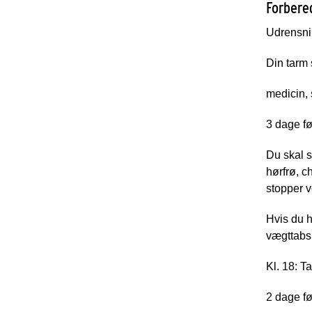
Forbere
Udrensn
Din tarm 
medicin, 
3 dage f
Du skal s
hørfrø, c
stopper 
Hvis du h
vægttabs
Kl. 18: T
2 dage f