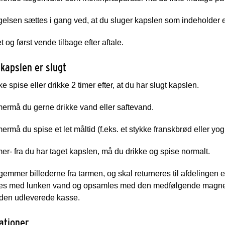
elsen sættes i gang ved, at du sluger kapslen som indeholder e
 og først vende tilbage efter aftale.
 kapslen er slugt
e spise eller drikke 2 timer efter, at du har slugt kapslen.
mer
må du gerne drikke vand eller saftevand.
mer
må du spise et let måltid (f.eks. et stykke franskbrød eller yog
mer
- fra du har taget kapslen, må du drikke og spise normalt.
emmer billederne fra tarmen, og skal returneres til afdelingen e
les med lunken vand og opsamles med den medfølgende magnetst
 den udleverede kasse.
ationer