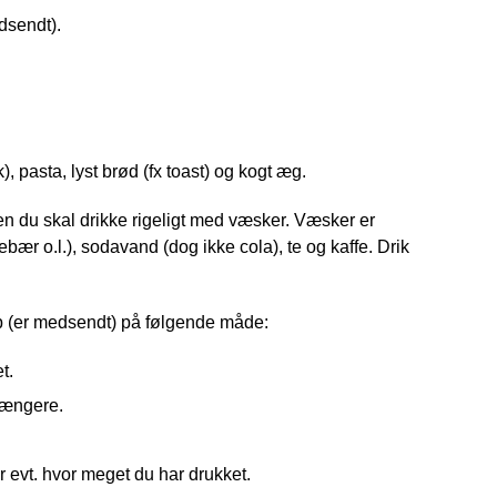
dsendt).
.
), pasta, lyst brød (fx toast) og kogt æg.
en du skal drikke rigeligt med væsker. Væsker er
debær o.l.), sodavand (dog ikke cola), te og kaffe. Drik
ep (er medsendt) på følgende måde:
t.
 længere.
r evt. hvor meget du har drukket.