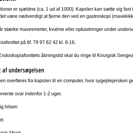
ioner er sjældne (ca. 1 ud af 1000). Kapslen kan sætte sig fast 
 det være nødvendigt at fjerne den ved en gastroskopi (mavekikk
år stærke mavesmerter, kvalme eller opkastninger under unders
afsnittet på tlf. 79 97 62 42 kl. 8-16.
ndoskopiafsnittets åbningstid skal du ringe til Kirurgisk Sengeaf
t af undersøgelsen
en overføres fra kapslen til en computer, hvor sygeplejersken
rvente svar indenfor 1-2 uger.
ig hilsen
et
isk Afsnit