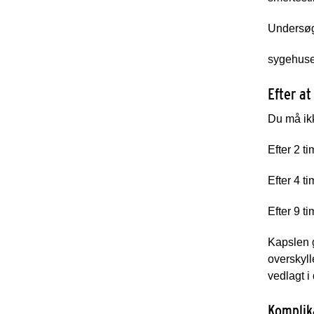
Undersøg
sygehuset
Efter at
Du må ikk
Efter 2 ti
Efter 4 ti
Efter 9 ti
Kapslen g
overskyl
vedlagt i
Komplik