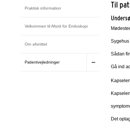
Til pa
Praktisk information
Undersø
Velkommen til Afsnit for Endoskopi
Mødeste
Sygehus 
Om afsnittet
Sådan fin
Patientvejledninger
Gå ind ad
Kapselen
Kapselent
symptome
Det optag