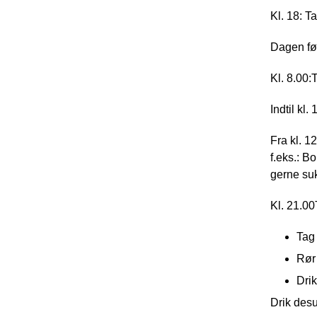
Kl. 18: T
Dagen fø
Kl. 8.00:
T
Indtil kl. 
Fra kl. 1
f.eks.: B
gerne su
Kl. 21.00
Tag 
Rør 
Drik
Drik des