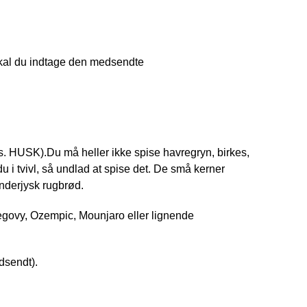
skal du indtage den medsendte
ks. HUSK).
Du må heller ikke spise havregryn, birkes,
du i tvivl, så undlad at spise det. De små kerner
nderjysk rugbrød.
govy, Ozempic, Mounjaro eller lignende
dsendt).