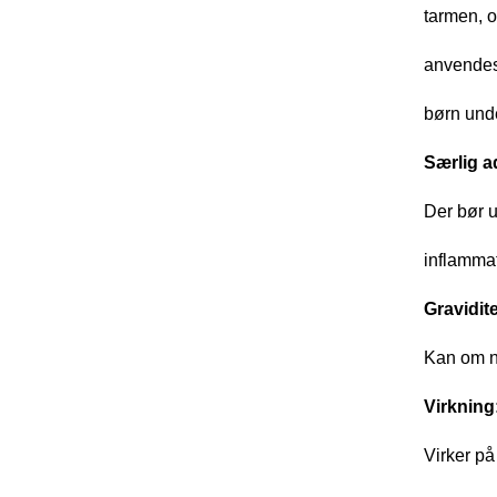
tarmen, o
anvendes
børn und
Særlig a
Der bør u
inflamma
Gravidit
Kan om n
Virkning
Virker på