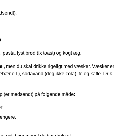
dsendt).
).
, pasta, lyst brød (fx toast) og kogt æg.
de
, men du skal drikke rigeligt med væsker. Væsker er
debær o.l.), sodavand (dog ikke cola), te og kaffe. Drik
rep (er medsendt) på følgende måde:
t.
længere.
ter evt. hvor meget du har drukket.