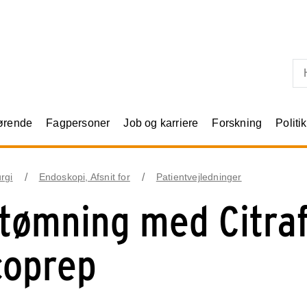
Skip til primært indhold
rørende
Fagpersoner
Job og karriere
Forskning
Politik
urgi
Endoskopi, Afsnit for
Patientvejledninger
tømning med Citrafl
coprep