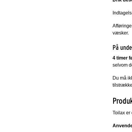
Indtagels
Afføringe
væsker.
På under
4 timer 
selvom de
Du må ikk
tilstrækk
Produk
Toilax er
Anvende