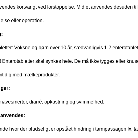
vendes kortvarigt ved forstoppelse. Midlet anvendes desuden til
lse eller operation.
g:
letter: Voksne og børn over 10 år, sædvanligvis 1-2 enterotable
!
Enterotabletter skal synkes hele. De må ikke tygges eller knus
mtidig med mælkeprodukter.
nger:
mavesmerter, diarré, opkastning og svimmelhed.
 anvendes:
ande hvor der pludseligt er opstået hindring i tarmpassagen fx. t