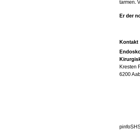
tarmen. V
Er der no
Kontakt
Endoskop
Kirurgis
Kresten P
6200 Aa
pinfoSH