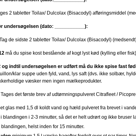
ages 2 tabletter Toilax/ Dulcolax (Bisacodyl) afføringsmiddel (me
r undersøgelsen (dato: ___________):
Tag de sidste 2 tabletter Toilax/ Dulcolax (Bisacodyl) (medsendt
 12
må du spise kost bestående af kogt lyst kød (kylling eller fisk)
12 og indtil undersøgelsen er udført må du ikke spise fast fø
ouillon/klar suppe uden fyld, vand, lys saft (dvs. ikke solbær, hyl
kkerholdige væsker men ingen mælkeprodukter.
Tages det første brev af udtømningspulveret Citrafleet / Picop
et glas med 1,5 dl koldt vand og hæld pulveret fra brevet i vande
i blandingen i 2-3 minutter, så det er helt udrørt og ikke bruser 
 blandingen, helst inden for 15 minutter.
suden
minimum 1,5 l væske bagefter fordelt over et par timer. No