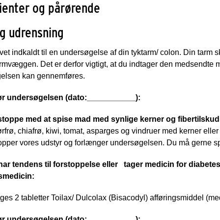
tienter og pårørende
g udrensning
vet indkaldt til en undersøgelse af din tyktarm/ colon. Din tarm
rmvæggen. Det er derfor vigtigt, at du indtager den medsendte m
elsen kan gennemføres.
ør undersøgelsen (dato:___________):
stoppe med at spise mad med synlige kerner og fibertilskud
ørfrø, chiafrø, kiwi, tomat, asparges og vindruer med kerner eller 
topper vores udstyr og forlænger undersøgelsen. Du må gerne s
ar tendens til forstoppelse eller
tager medicin for diabetes,
smedicin:
ages 2 tabletter Toilax/ Dulcolax (Bisacodyl) afføringsmiddel (me
ør undersøgelsen (dato:___________):