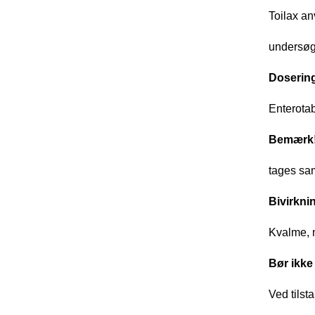
Toilax an
undersøge
Doserin
Enterotab
Bemærk
tages sa
Bivirkni
Kvalme, 
Bør ikke
Ved tilst