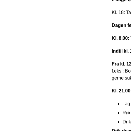
Kl. 18: T
Dagen fø
Kl. 8.00:
Indtil kl.
Fra kl. 
f.eks.: B
gerne su
Kl. 21.00
Tag 
Rør 
Drik
Drik de