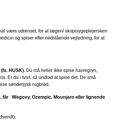
 skal være udrenset, for at lægen/ skopisygeplejersken
edicin og spiser efter nedstående vejledning, for at
 (fx. HUSK).
Du må heller ikke spise havregryn,
ris. Er du i tvivl, så undlad at spise det. De små
pise sønderjysk rugbrød.
 får
Wegovy, Ozempic, Mounjaro eller lignende
dsendt).