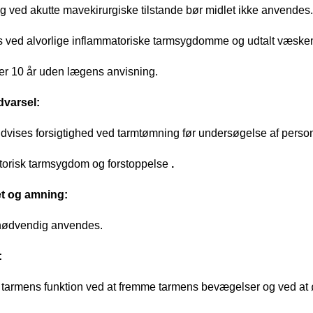
g ved akutte mavekirurgiske tilstande bør midlet ikke anvendes.
 ved alvorlige inflammatoriske tarmsygdomme og udtalt væskem
er 10 år uden lægens anvisning.
dvarsel:
dvises forsigtighed ved tarmtømning før undersøgelse af perso
torisk tarmsygdom og forstoppelse
.
et og amning:
ødvendig anvendes.
:
 tarmens funktion ved at fremme tarmens bevægelser og ved at ø