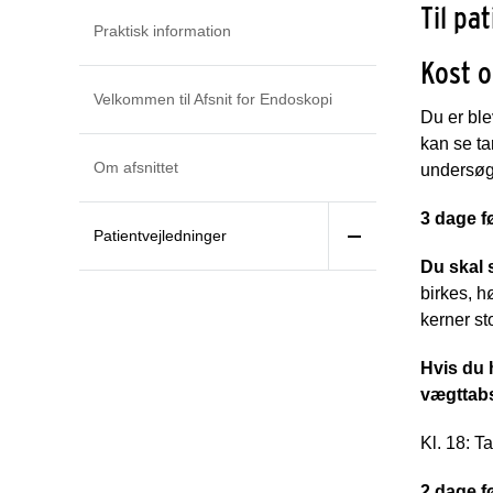
Til pa
Praktisk information
Kost o
Velkommen til Afsnit for Endoskopi
Du er ble
kan se ta
Om afsnittet
undersøg
3 dage f
Patientvejledninger
Du skal 
birkes, h
kerner s
Hvis du h
vægttab
Kl. 18: T
2 dage f