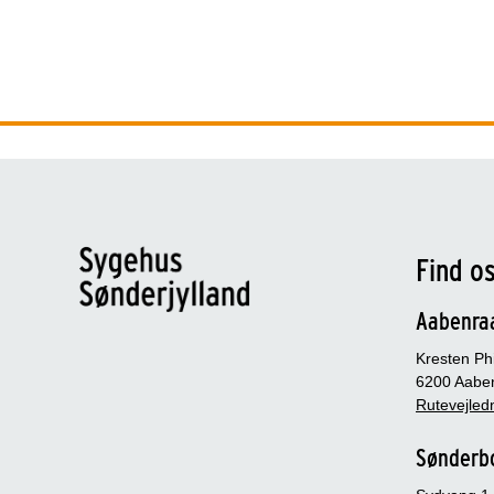
Find o
Aabenra
Kresten Phi
6200 Aabe
Rutevejledn
Sønderb