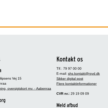
s
Kontakt os
Tlf.: 79 97 00 00
a
E-mail:
shs.kontakt@rsyd.dk
lipsens Vej 15
Sikker digital post
nraa
Flere kontaktinformationer
ing, oversigtskort mv. - Aabenraa
CVR nr.:
29 19 09 09
org
Meld afbud