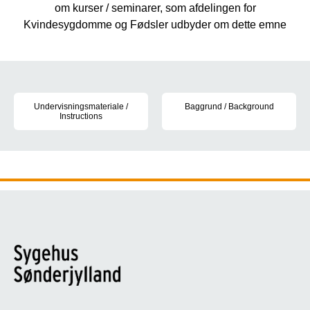
om kurser / seminarer, som afdelingen for
Kvindesygdomme og Fødsler udbyder om dette emne
Navigation
Undervisningsmateriale /
Baggrund / Background
Instructions
Artikler, links og flowcharts
Flowcharts, undervisningsvideoer og fakta om UK-fødsler i afde