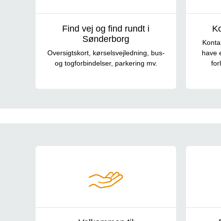
Find vej og find rundt i
Ko
Sønderborg
Kontak
Oversigtskort, kørselsvejledning, bus-
have e
og togforbindelser, parkering mv.
for
Om afdelingen