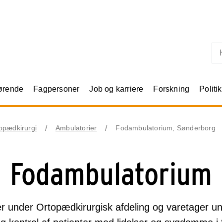
Skip til primært indhold
rørende
Fagpersoner
Job og karriere
Forskning
Politik
opædkirurgi
Ambulatorier
Fodambulatorium, Sønderborg
Fodambulatorium
er under Ortopædkirurgisk afdeling og varetager u