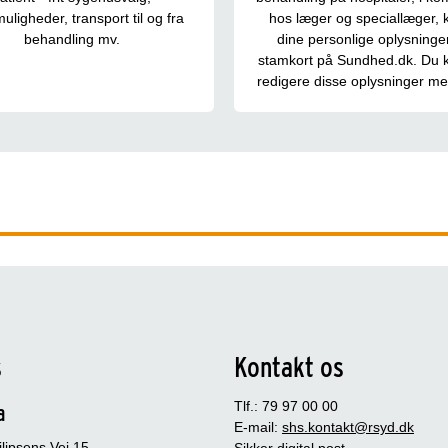
uligheder, transport til og fra
hos læger og speciallæger, 
behandling mv.
dine personlige oplysninger 
stamkort på Sundhed.dk. Du k
redigere disse oplysninger me
s
Kontakt os
Tlf.: 79 97 00 00
a
E-mail:
shs.kontakt@rsyd.dk
lipsens Vej 15
Sikker digital post