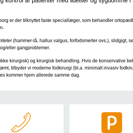
g kontrol af patienter med lidelser og sygdomme i 
org er der tilknyttet faste speciallæger, som behandler ortopædk
n.
iteter (hammer-tå, hallux valgus, forfodsmerter ovs.), slidgigt, 
og/eller gangproblemer.
(ikke kirurgisk) og kirurgisk behandling. Hvis de konservative 
tømt, tilbyder vi moderne fodkirurgi (bl.a. minimalt invasiv fodkir
reres kommer hjem allerede samme dag.