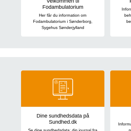
Velkommen til
Fodambulatorium
Info
Her får du information om
beh
Fodambulatorium i Sønderborg,
be
Sygehus Sønderjylland
Generel information
Dine sundhedsdata på
Sundhed.dk
Inform
Se dine sundhedsdata: din journal fra
p