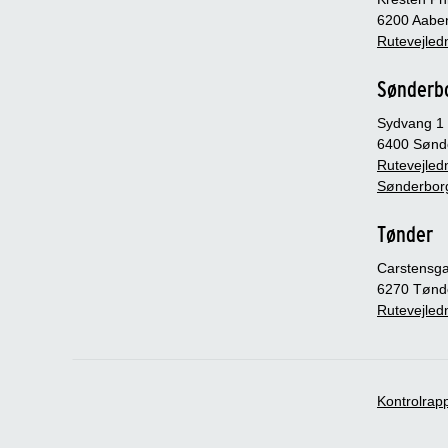
6200 Aabe
Rutevejledn
Sønderb
Sydvang 1
6400 Sønd
Rutevejledn
Sønderbor
Tønder
Carstensg
6270 Tønd
Rutevejledn
Kontrolrap