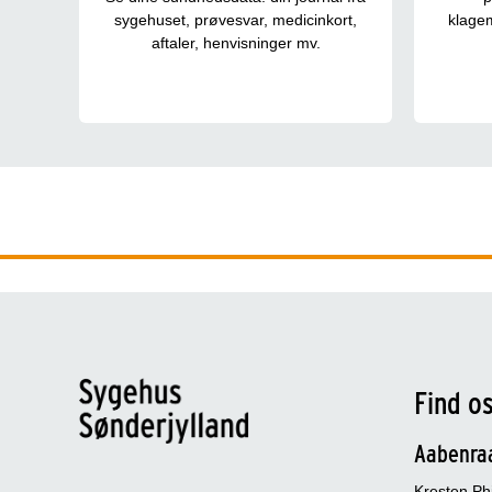
sygehuset, prøvesvar, medicinkort,
klagem
aftaler, henvisninger mv.
Find o
Aabenra
Kresten Phi