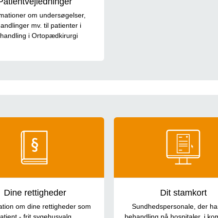
Patientvejledninger
rmationer om undersøgelser,
andlinger mv. til patienter i
handling i Ortopædkirurgi
Dine rettigheder
Dit stamkort
ation om dine rettigheder som
Sundhedspersonale, der har
atient - frit sygehusvalg,
behandling på hospitaler, i k