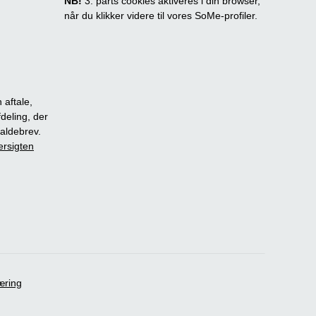
NB!
3. parts cookies aktiveres i din browser,
når du klikker videre til vores SoMe-profiler.
 aftale,
fdeling, der
dkaldebrev.
ersigten
æring