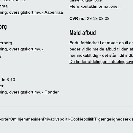
nraa
Flere kontaktinformationer
ing, oversigtskort mv. - Aabenraa
CVR nr.:
29 19 09 09
org
Meld afbud
erborg
Er du forhindret i at møde op til en
ing, oversigtskort mv. -
beder vi dig melde afbud til den a
g
har indkaldt dig - det står i dit in
Du finder afdelingen i afdelingsov
ade 6-10
er
ing, oversigtskort mv. - Tønder
porter
Om hjemmesiden
Privatlivspolitik
Cookiepolitik
Tilgængelighedserkl