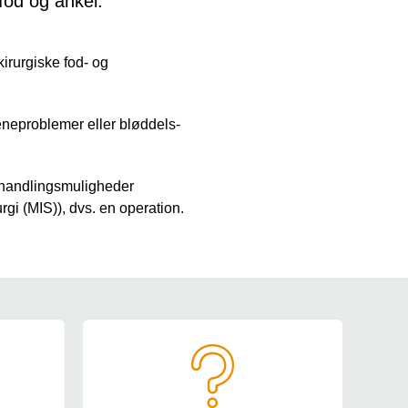
fod og ankel.
irurgiske fod- og
seneproblemer eller bløddels-
behandlingsmuligheder
urgi (MIS)), dvs. en operation.