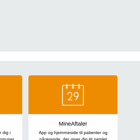
MineAftaler
 dig i
App og hjemmeside til patienter og
ommuner,
pårørende, der giver dig ét samlet