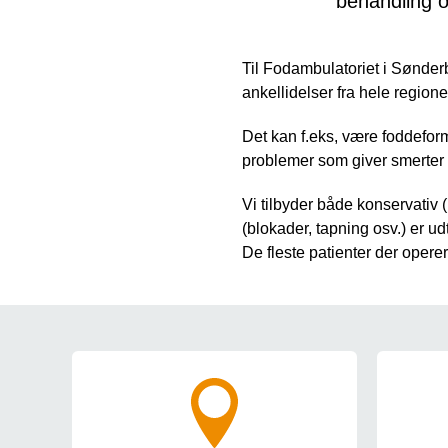
behandling o
Til Fodambulatoriet i Sønderb
ankellidelser fra hele regione
Det kan f.eks, være foddeform
problemer som giver smerter 
Vi tilbyder både konservativ 
(blokader, tapning osv.) er ud
De fleste patienter der ope
Genveje