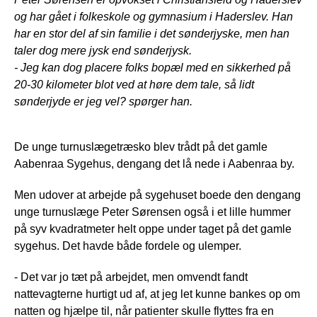
og har gået i folkeskole og gymnasium i Haderslev. Han
har en stor del af sin familie i det sønderjyske, men han
taler dog mere jysk end sønderjysk.
- Jeg kan dog placere folks bopæl med en sikkerhed på
20-30 kilometer blot ved at høre dem tale, så lidt
sønderjyde er jeg vel? spørger han.
De unge turnuslægetræsko blev trådt på det gamle
Aabenraa Sygehus, dengang det lå nede i Aabenraa by.
Men udover at arbejde på sygehuset boede den dengang
unge turnuslæge Peter Sørensen også i et lille hummer
på syv kvadratmeter helt oppe under taget på det gamle
sygehus. Det havde både fordele og ulemper.
- Det var jo tæt på arbejdet, men omvendt fandt
nattevagterne hurtigt ud af, at jeg let kunne bankes op om
natten og hjælpe til, når patienter skulle flyttes fra en