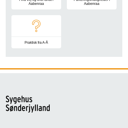
Aabenraa
Aabenraa
Oversigtskort, kørselsvejledning, bus- og togforbindelser, park
Information om parkeringsplads
Praktisk fra A-Å
Besøgstider, gaver og blomster, mad og drikke, toiletter, at 