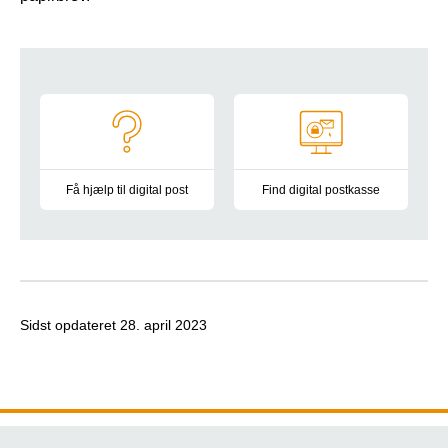
Navigation
Få hjælp til digital post
Find digital postkasse
Vejledninger og informationsmateriale
På Borger.dk finder du alle syge
Sidst opdateret
28. april 2023