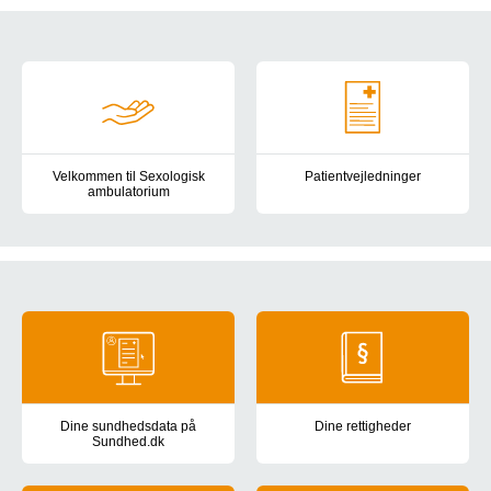
Patientvejledninger
Velkommen til Sexologisk
Patientvejledninger
ambulatorium
Information er om undersøgelser
Introduktion til Sexologisk ambulatorium for patienter og pårøren
Generel information
Dine sundhedsdata på
Dine rettigheder
Sundhed.dk
Information om dine rettigheder 
Se dine sundhedsdata: din journal fra sygehuset, prøvesvar, medic