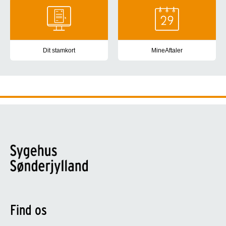
Dit stamkort
MineAftaler
Sundhedspersonale, der har dig i behandling på hospitaler, i kom
App og hjemmeside til patiente
Find os