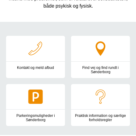
både psykisk og fysisk.
Genveje
Kontakt og meld afbud
Find vej og find rundt i
Sønderborg
Kontakt os hvis du vil melde afbud, have en ny tid, har spørgsmål 
Oversigtskort, kørselsvejledning
Parkeringsmuligheder i
Praktisk information og særlige
Sønderborg
forholdsregler
Information om parkeringspladser og handicapparkering i Sønde
Information om alt det praktisk