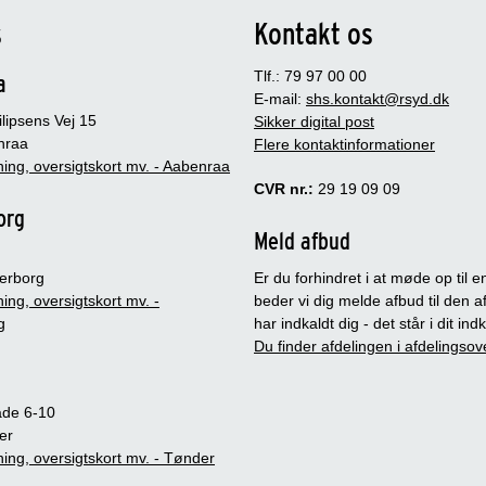
s
Kontakt os
Tlf.: 79 97 00 00
a
E-mail:
shs.kontakt@rsyd.dk
lipsens Vej 15
Sikker digital post
nraa
Flere kontaktinformationer
ing, oversigtskort mv. - Aabenraa
CVR nr.:
29 19 09 09
org
Meld afbud
erborg
Er du forhindret i at møde op til en
ing, oversigtskort mv. -
beder vi dig melde afbud til den a
g
har indkaldt dig - det står i dit in
Du finder afdelingen i afdelingsov
ade 6-10
er
ing, oversigtskort mv. - Tønder