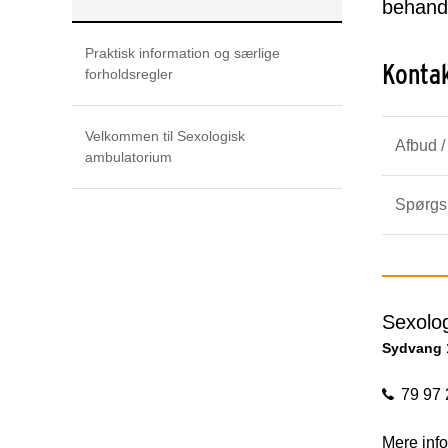
behand
Praktisk information og særlige
Konta
forholdsregler
Velkommen til Sexologisk
Afbud /
ambulatorium
Spørgsm
Sexolo
Sydvang 
79 97 
Mere info