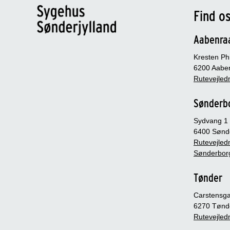
Find o
Aabenra
Kresten Phi
6200 Aabe
Rutevejledn
Sønderb
Sydvang 1
6400 Sønd
Rutevejledn
Sønderbor
Tønder
Carstensg
6270 Tønd
Rutevejledn