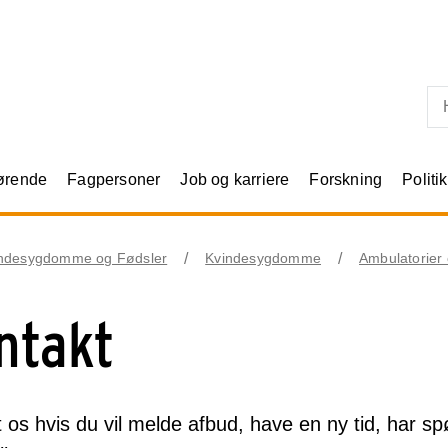
Skip til primært indhold
rørende
Fagpersoner
Job og karriere
Forskning
Politik
ndesygdomme og Fødsler
Kvindesygdomme
Ambulatorier 
ntakt
 os hvis du vil melde afbud, have en ny tid, har spø