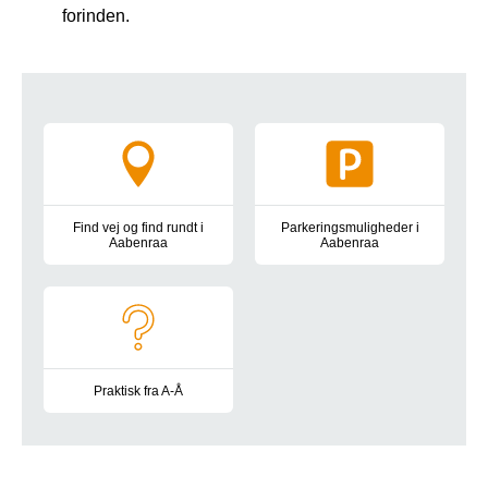
forinden.
Tværgående information
Find vej og find rundt i
Parkeringsmuligheder i
Aabenraa
Aabenraa
Oversigtskort, kørselsvejledning, bus- og togforbindelser, park
Information om parkeringsplads
Praktisk fra A-Å
Besøgstider, gaver og blomster, mad og drikke, toiletter, at 