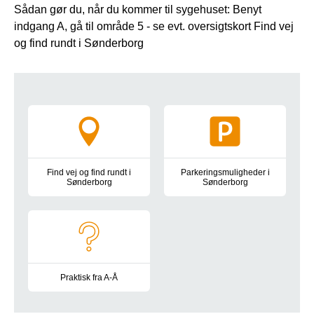
Sådan gør du, når du kommer til sygehuset: Benyt
indgang A, gå til område 5 - se evt. oversigtskort Find vej
og find rundt i Sønderborg
Tværgående information
Find vej og find rundt i
Parkeringsmuligheder i
Sønderborg
Sønderborg
Oversigtskort, kørselsvejledning, bus- og togforbindelser, park
Information om parkeringsplad
Praktisk fra A-Å
Besøgstider, gaver og blomster, mad og drikke, toiletter, at 