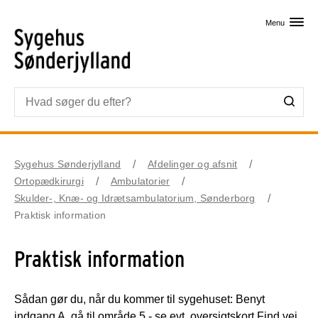
Skip til primært indhold
Menu
Sygehus Sønderjylland
Afdelinger og afsnit
Ortopædkirurgi
Ambulatorier
Skulder-, Knæ- og Idrætsambulatorium, Sønderborg
Praktisk information
Praktisk information
Sådan gør du, når du kommer til sygehuset: Benyt
indgang A, gå til område 5 - se evt. oversigtskort Find vej