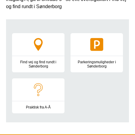
og find rundt i Sønderborg
Tværgående information
Find vej og find rundt i
Parkeringsmuligheder i
Sønderborg
Sønderborg
Oversigtskort, kørselsvejledning, bus- og togforbindelser, park
Information om parkeringsplad
Praktisk fra A-Å
Besøgstider, gaver og blomster, mad og drikke, toiletter, at 