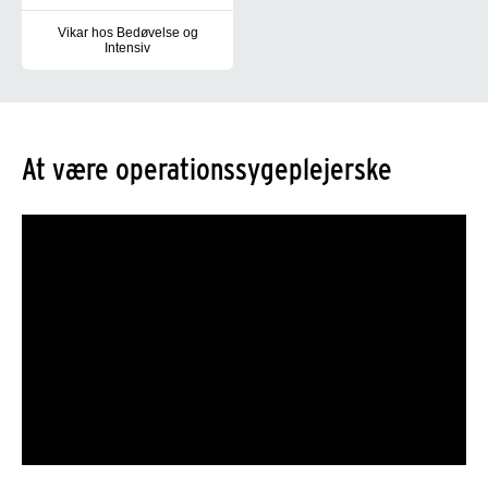
Vikar hos Bedøvelse og
Intensiv
Værd at vide, hvis du skal være vikar hos os
At være operationssygeplejerske