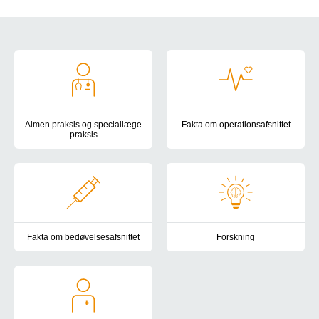
Genveje
Almen praksis og speciallæge
Fakta om operationsafsnittet
praksis
Fakta om operationsafsnittet.
Kontaktoplysninger, vejledninger og andre relevante oplysninger
Fakta om bedøvelsesafsnittet
Forskning
Fakta om bedøvelsesafsnittet
Forskning på Intensiv